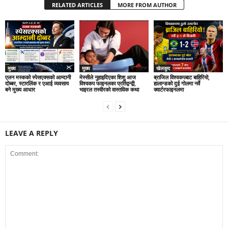
RELATED ARTICLES
MORE FROM AUTHOR
मुख्य
मुख्य
खेलकुद
एलन मस्कको स्पेसएक्सको आम्दानी
मेस्सीले नुहाइदिएका शिशु आज
ब्राजिल विश्वकपबाट बाहिरियो,
दोब्बर, स्टारलिंक र एआई व्यवसाय
विश्वकप फाइनलका प्रतिद्वन्द्वी,
हालान्डको दुई गोलमा नर्वे
बने मुख्य आधार
भाइरल तस्वीरको वास्तविक कथा
क्वार्टरफाइनलमा
LEAVE A REPLY