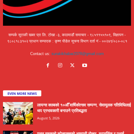
सम्पर्क सुराकी खबर प्रा लि. टोखा -३, काठमाडौं समाचार - ९८५११५५१०९, विज्ञापन -
९८०८१८३१०२ प्रधान सम्पादक : कृष्ण पौडेल सूचना विभाग दर्ता नं - ००२४९/०८०-०८१
Contact us:
surakikhabar2078@gmail.com
EVEN MORE NEWS
लायन्स क्लबको १०औँ वार्षिकोत्सव सम्पन्न, सेवामूलक गतिविधिलाई
थप प्रभावकारी बनाउने प्रतिबद्धता
August 5, 2026
एलन मस्कको स्पेसएक्सको आम्दानी दोब्बर, स्टारलिंक र एआई