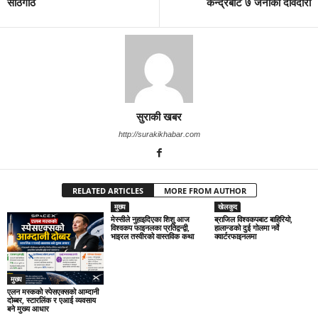
साठगाँठ
केन्द्रबाट ७ जनाकाे दावेदारी
सुराकी खबर
http://surakikhabar.com
RELATED ARTICLES
MORE FROM AUTHOR
मुख्य
खेलकुद
मेस्सीले नुहाइदिएका शिशु आज
ब्राजिल विश्वकपबाट बाहिरियो,
विश्वकप फाइनलका प्रतिद्वन्द्वी,
हालान्डको दुई गोलमा नर्वे
भाइरल तस्वीरको वास्तविक कथा
क्वार्टरफाइनलमा
मुख्य
एलन मस्कको स्पेसएक्सको आम्दानी
दोब्बर, स्टारलिंक र एआई व्यवसाय
बने मुख्य आधार