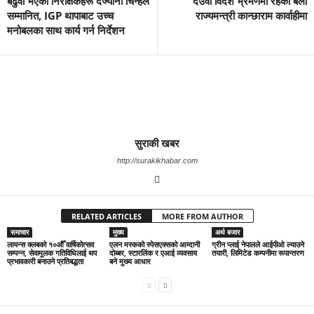
बढुवा भएका निरीक्षकहरू दर्ज्यानी चिन्हले
देउवा विदेश भ्रमणमा रहेका बेला
सम्मानित, IGP थापाबाट उच्च
राज्यमन्त्री कान्छाराम कार्वाहीमा
मनोबलका साथ कार्य गर्न निर्देशन
सुराकी खबर
http://surakikhabar.com
RELATED ARTICLES
MORE FROM AUTHOR
समाचार
मुख्य
अर्थ बजार
लायन्स क्लबको १०औँ वार्षिकोत्सव
एलन मस्कको स्पेसएक्सको आम्दानी
ग्रीन प्लाई नेपालले आईपीओ ल्याउने
सम्पन्न, सेवामूलक गतिविधिलाई थप
दोब्बर, स्टारलिंक र एआई व्यवसाय
तयारी, लिमिटेड कम्पनीमा रूपान्तरण
प्रभावकारी बनाउने प्रतिबद्धता
बने मुख्य आधार