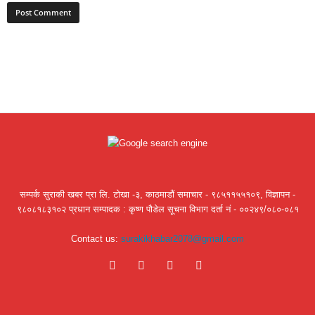
सम्पर्क सुराकी खबर प्रा लि. टोखा -३, काठमाडौं समाचार - ९८५११५५१०९, विज्ञापन -
९८०८१८३१०२ प्रधान सम्पादक : कृष्ण पौडेल सूचना विभाग दर्ता नं - ००२४९/०८०-०८१
Contact us:
surakikhabar2078@gmail.com