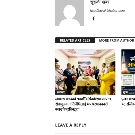
सुराकी खबर
http://surakikhabar.com
RELATED ARTICLES
MORE FROM AUTHOR
समाचार
मुख्य
लायन्स क्लबको १०औँ वार्षिकोत्सव सम्पन्न,
एलन मस्कक
सेवामूलक गतिविधिलाई थप प्रभावकारी
स्टारलिंक
बनाउने प्रतिबद्धता
LEAVE A REPLY