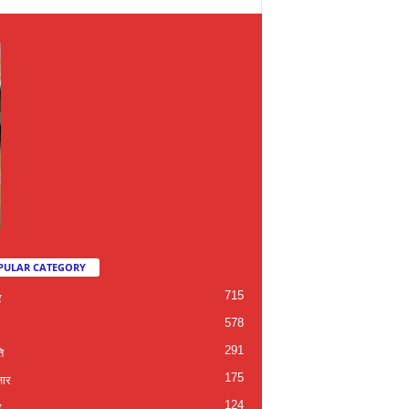
PULAR CATEGORY
715
र
578
291
ि
175
जार
124
द