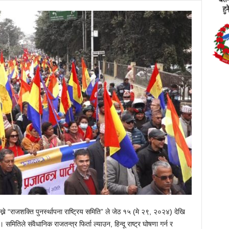
ख्ने “राजशक्ति पुनर्स्थापना राष्ट्रिय समिति” ले जेठ १५ (मे २९, २०२४) देखि
ितिले संवैधानिक राजतन्त्र फिर्ता ल्याउन, हिन्दू राष्ट्र घोषणा गर्न र