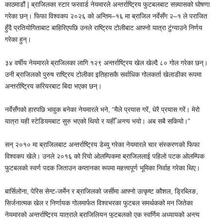
काठमाडौं | ब्राजिलका स्टार फरवार्ड नेयमारले अन्तर्राष्ट्रिय फुटबलबाट सन्न्यासको घोषणा
गरेका छन्। फिफा विश्वकप २०२६ को अन्तिम–१६ मा ब्राजिल नर्वेसँग २–१ ले पराजित
हुँदै प्रतियोगिताबाट बाहिरिएपछि उनले राष्ट्रिय टोलीबाट आफ्नो यात्रा टुंग्याउने निर्णय
गरेका हुन्।
३४ वर्षीय नेयमारले ब्राजिलका लागि १२९ अन्तर्राष्ट्रिय खेल खेल्दै ८० गोल गरेका छन्।
उनी ब्राजिलको पुरुष राष्ट्रिय टोलीका इतिहासकै सर्वाधिक गोलकर्ता खेलाडीका रूपमा
अन्तर्राष्ट्रिय करियरबाट बिदा भएका छन्।
नर्वेसँगको हारपछि भावुक बनेका नेयमारले भने, “मैले प्रयास गरें, धेरै प्रयास गरें। मेरो
यात्रा यही स्टेडियमबाट सुरु भएको थियो र यहीँ अन्त्य भयो। अब सबै सकियो।”
सन् २०१० मा ब्राजिलबाट अन्तर्राष्ट्रिय डेब्यु गरेका नेयमारले चार संस्करणको फिफा
विश्वकप खेले। उनले २०१६ को रियो ओलम्पिकमा ब्राजिललाई पहिलो पटक ओलम्पिक
फुटबलको स्वर्ण पदक जिताउन कप्तानका रूपमा महत्त्वपूर्ण भूमिका निर्वाह गरेका थिए।
बार्सिलोना, पेरिस सेन्ट-जर्मेन र ब्राजिलको जर्सीमा आफ्नो उत्कृष्ट कौशल, ड्रिब्लिङ,
सिर्जनात्मक खेल र निर्णायक गोलमार्फत विश्वभरका फुटबल समर्थकको मन जितेका
नेयमारको अन्तर्राष्ट्रिय यात्राले ब्राजिलियन फुटबलको एक स्वर्णिम अध्यायको अन्त्य