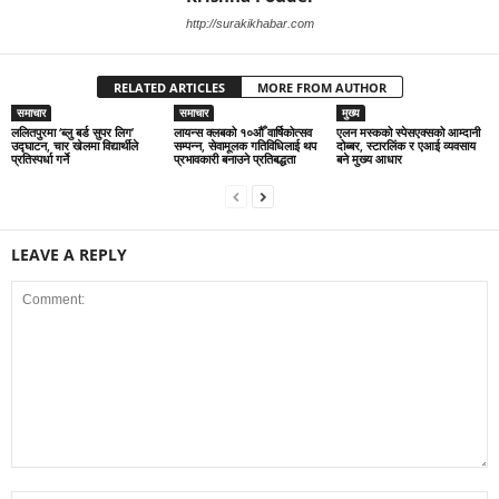
http://surakikhabar.com
RELATED ARTICLES
MORE FROM AUTHOR
समाचार
समाचार
मुख्य
ललितपुरमा ‘ब्लु बर्ड सुपर लिग’
लायन्स क्लबको १०औँ वार्षिकोत्सव
एलन मस्कको स्पेसएक्सको आम्दानी
उद्घाटन, चार खेलमा विद्यार्थीले
सम्पन्न, सेवामूलक गतिविधिलाई थप
दोब्बर, स्टारलिंक र एआई व्यवसाय
प्रतिस्पर्धा गर्ने
प्रभावकारी बनाउने प्रतिबद्धता
बने मुख्य आधार
LEAVE A REPLY