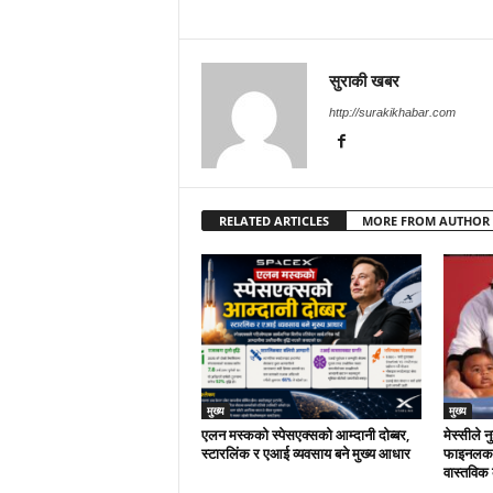
सुराकी खबर
http://surakikhabar.com
RELATED ARTICLES
MORE FROM AUTHOR
मुख्य
मुख्य
एलन मस्कको स्पेसएक्सको आम्दानी दोब्बर,
मेस्सीले 
स्टारलिंक र एआई व्यवसाय बने मुख्य आधार
फाइनलका प
वास्तविक