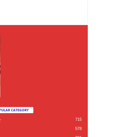
PULAR CATEGORY
715
र
578