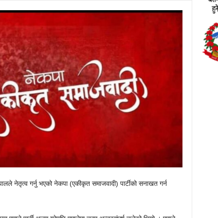
ेपालले नेतृत्व गर्नु भएको नेकपा (एकीकृत समाजवादी) पार्टीको सनाखत गर्न