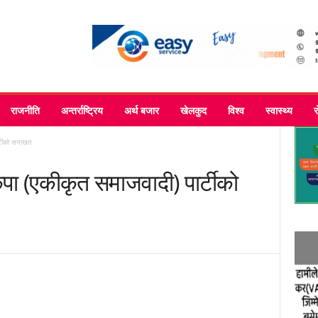
राजनीति
अन्तर्राष्ट्रिय
अर्थ बजार
खेलकुद
विश्व
स्वास्थ्य
र्टीको सनाखत
कपा (एकीकृत समाजवादी) पार्टीको