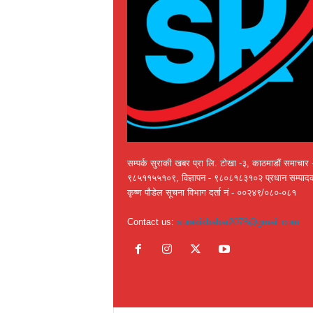
सम्पर्क सुराकी खबर प्रा लि. टोखा -३, काठमाडौं समाचार 
९८५११५५१०९, विज्ञापन - ९८०८१८३१०२ प्रधान सम्पाद
कृष्ण पौडेल सूचना विभाग दर्ता नं - ००२४९/०८०-०८१
Contact us:
surakikhabar2078@gmail.com