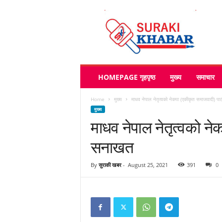
s
u
r
a
k
i
k
HOMEPAGE गृहपृष्ठ
मुख्य
समाचार
h
a
Home
मुख्य
माधव नेपाल नेतृत्वको नेकपा (एकीकृत समाजवादी) पा
b
मुख्य
a
माधव नेपाल नेतृत्वको ने
r
.
सनाखत
c
o
m
By
सुराकी खबर
-
August 25, 2021
391
0