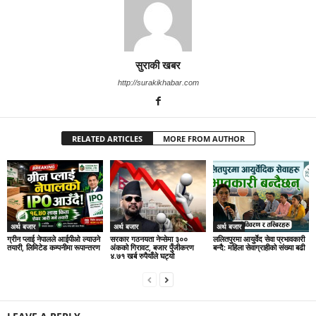
सुराकी खबर
http://surakikhabar.com
RELATED ARTICLES
MORE FROM AUTHOR
अर्थ बजार
अर्थ बजार
अर्थ बजार
ग्रीन प्लाई नेपालले आईपीओ ल्याउने
सरकार गठनयता नेप्सेमा ३००
ललितपुरमा आयुर्वेद सेवा प्रभावकारी
तयारी, लिमिटेड कम्पनीमा रूपान्तरण
अंकको गिरावट, बजार पुँजीकरण
बन्दै: महिला सेवाग्राहीको संख्या बढी
४.७१ खर्ब रुपैयाँले घट्यो