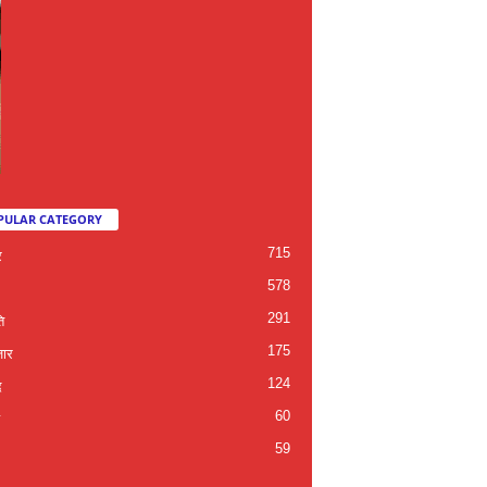
PULAR CATEGORY
715
र
578
291
ि
175
जार
124
द
60
59