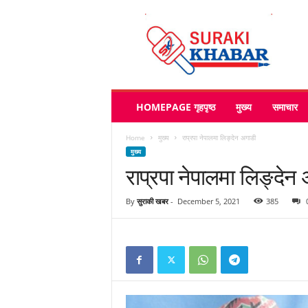
s
u
r
a
k
i
k
HOMEPAGE गृहपृष्ठ
मुख्य
समाचार
h
a
Home
मुख्य
राप्रपा नेपालमा लिङ्देन अगाडी
b
मुख्य
a
राप्रपा नेपालमा लिङ्देन
r
.
c
By
सुराकी खबर
-
December 5, 2021
385
o
m