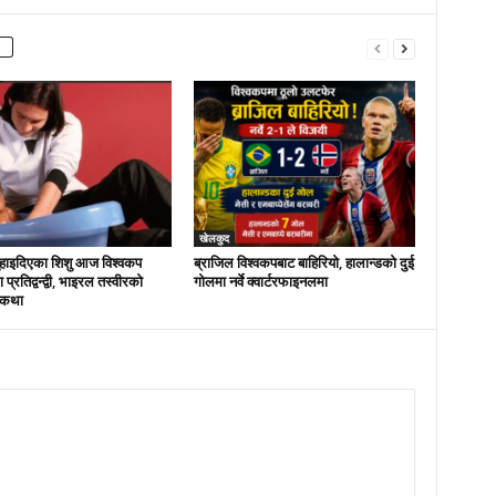
खेलकुद
नुहाइदिएका शिशु आज विश्वकप
ब्राजिल विश्वकपबाट बाहिरियो, हालान्डको दुई
्रतिद्वन्द्वी, भाइरल तस्वीरको
गोलमा नर्वे क्वार्टरफाइनलमा
 कथा