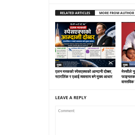
RELATED ARTICLES
MORE FROM AUTHOR
मुख्य
मुख्य
एलन मस्कको स्पेसएक्सको आम्दानी दोब्बर,
मेस्सीले 
स्टारलिंक र एआई व्यवसाय बने मुख्य आधार
फाइनलका प
वास्तविक
LEAVE A REPLY