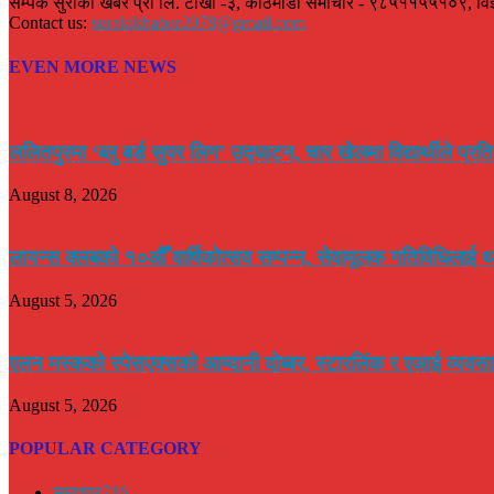
सम्पर्क सुराकी खबर प्रा लि. टोखा -३, काठमाडौं समाचार - ९८५११५५१०९, वि
Contact us:
surakikhabar2078@gmail.com
EVEN MORE NEWS
ललितपुरमा ‘ब्लु बर्ड सुपर लिग’ उद्घाटन, चार खेलमा विद्यार्थीले प्रतिस्प
August 8, 2026
लायन्स क्लबको १०औँ वार्षिकोत्सव सम्पन्न, सेवामूलक गतिविधिलाई थ
August 5, 2026
एलन मस्कको स्पेसएक्सको आम्दानी दोब्बर, स्टारलिंक र एआई व्यवसाय
August 5, 2026
POPULAR CATEGORY
समाचार
716