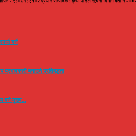
ज्ञापन - ९८०८१८३१०२ प्रधान सम्पादक : कृष्ण पौडेल सूचना विभाग दर्ता नं -
र्धा गर्ने
प प्रभावकारी बनाउने प्रतिबद्धता
 बने मुख्य...