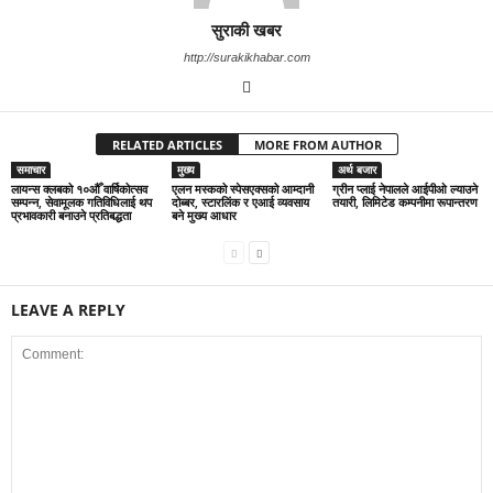
सुराकी खबर
http://surakikhabar.com
RELATED ARTICLES
MORE FROM AUTHOR
समाचार
मुख्य
अर्थ बजार
लायन्स क्लबको १०औँ वार्षिकोत्सव
एलन मस्कको स्पेसएक्सको आम्दानी
ग्रीन प्लाई नेपालले आईपीओ ल्याउने
सम्पन्न, सेवामूलक गतिविधिलाई थप
दोब्बर, स्टारलिंक र एआई व्यवसाय
तयारी, लिमिटेड कम्पनीमा रूपान्तरण
प्रभावकारी बनाउने प्रतिबद्धता
बने मुख्य आधार
LEAVE A REPLY