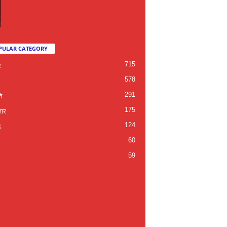
PULAR CATEGORY
715
र
578
291
ि
175
जार
124
द
60
59