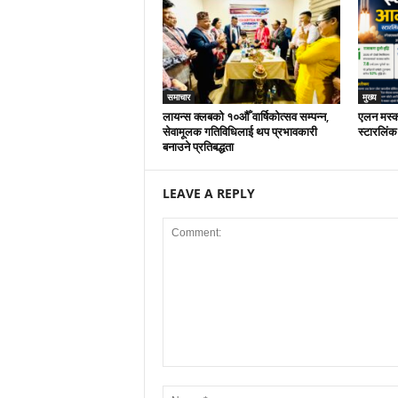
समाचार
मुख्य
लायन्स क्लबको १०औँ वार्षिकोत्सव सम्पन्न,
एलन मस्कक
सेवामूलक गतिविधिलाई थप प्रभावकारी
स्टारलिंक
बनाउने प्रतिबद्धता
LEAVE A REPLY