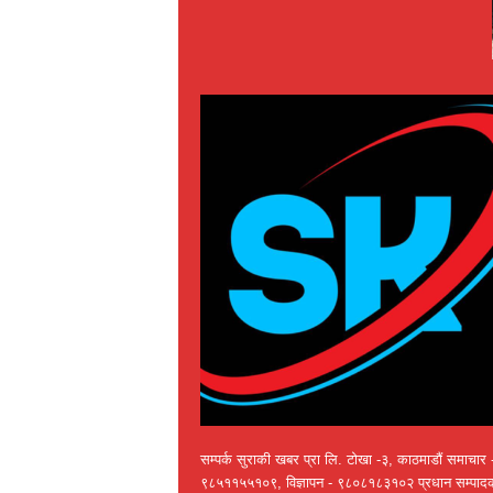
सम्पर्क सुराकी खबर प्रा लि. टोखा -३, काठमाडौं समाचार 
९८५११५५१०९, विज्ञापन - ९८०८१८३१०२ प्रधान सम्पाद