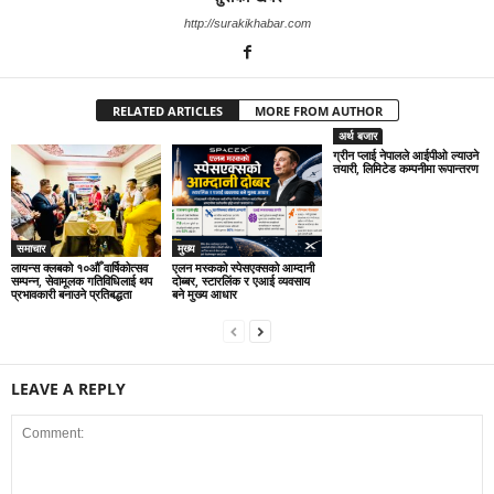
http://surakikhabar.com
RELATED ARTICLES
MORE FROM AUTHOR
अर्थ बजार
ग्रीन प्लाई नेपालले आईपीओ ल्याउने
तयारी, लिमिटेड कम्पनीमा रूपान्तरण
समाचार
मुख्य
लायन्स क्लबको १०औँ वार्षिकोत्सव
एलन मस्कको स्पेसएक्सको आम्दानी
सम्पन्न, सेवामूलक गतिविधिलाई थप
दोब्बर, स्टारलिंक र एआई व्यवसाय
प्रभावकारी बनाउने प्रतिबद्धता
बने मुख्य आधार
LEAVE A REPLY