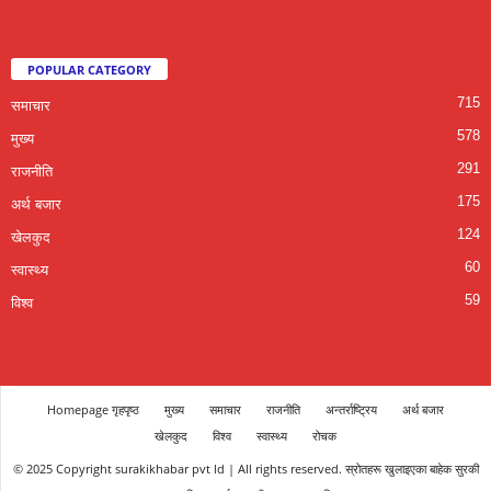
POPULAR CATEGORY
715
समाचार
578
मुख्य
291
राजनीति
175
अर्थ बजार
124
खेलकुद
60
स्वास्थ्य
59
विश्व
Homepage गृहपृष्ठ
मुख्य
समाचार
राजनीति
अन्तर्राष्ट्रिय
अर्थ बजार
खेलकुद
विश्व
स्वास्थ्य
रोचक
© 2025 Copyright surakikhabar pvt ld | All rights reserved. स्रोतहरू खुलाइएका बाहेक सुरकी