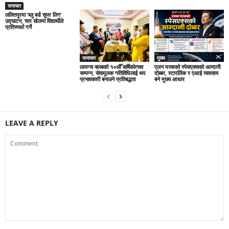
समाचार
ललितपुरमा ‘ब्लु बर्ड सुपर लिग’
उद्घाटन, चार खेलमा विद्यार्थीले
प्रतिस्पर्धा गर्ने
समाचार
मुख्य
लायन्स क्लबको १०औँ वार्षिकोत्सव
एलन मस्कको स्पेसएक्सको आम्दानी
सम्पन्न, सेवामूलक गतिविधिलाई थप
दोब्बर, स्टारलिंक र एआई व्यवसाय
प्रभावकारी बनाउने प्रतिबद्धता
बने मुख्य आधार
LEAVE A REPLY