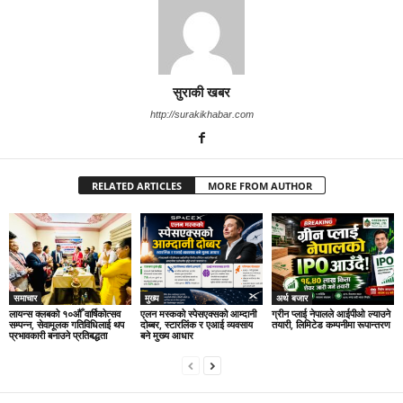
सुराकी खबर
http://surakikhabar.com
RELATED ARTICLES
MORE FROM AUTHOR
समाचार
मुख्य
अर्थ बजार
लायन्स क्लबको १०औँ वार्षिकोत्सव
एलन मस्कको स्पेसएक्सको आम्दानी
ग्रीन प्लाई नेपालले आईपीओ ल्याउने
सम्पन्न, सेवामूलक गतिविधिलाई थप
दोब्बर, स्टारलिंक र एआई व्यवसाय
तयारी, लिमिटेड कम्पनीमा रूपान्तरण
प्रभावकारी बनाउने प्रतिबद्धता
बने मुख्य आधार