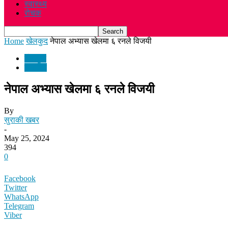
स्वास्थ्य
रोचक
Home
खेलकुद
नेपाल अभ्यास खेलमा ६ रनले विजयी
खेलकुद
समाचार
नेपाल अभ्यास खेलमा ६ रनले विजयी
By
सुराकी खबर
-
May 25, 2024
394
0
Facebook
Twitter
WhatsApp
Telegram
Viber