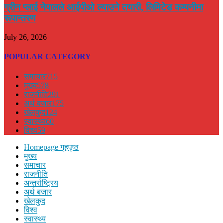
ग्रीन प्लाई नेपालले आईपीओ ल्याउने तयारी, लिमिटेड कम्पनीमा
रूपान्तरण
July 26, 2026
POPULAR CATEGORY
समाचार
715
मुख्य
578
राजनीति
291
अर्थ बजार
175
खेलकुद
124
स्वास्थ्य
60
विश्व
59
Homepage गृहपृष्ठ
मुख्य
समाचार
राजनीति
अन्तर्राष्ट्रिय
अर्थ बजार
खेलकुद
विश्व
स्वास्थ्य