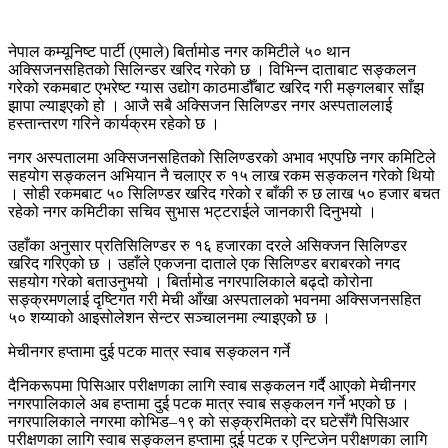
नेपाल कम्यूनिष्ट पार्टी (एमाले) बिर्तामोड नगर कमिटीले ५० थान
अक्सिजनसहितको सिलिन्डर खरिद गरेको छ । विभिन्न दाताबाट सङ्कलन
गरेको रकमबाट एभरेष्ट ग्यास उद्योग काठमाडौँबाट खरिद गरी मङ्गलबार साँझ
झापा ल्याइएको हो । आजै सबै अक्सिजन सिलिण्डर नगर अस्पताललाई
हस्तान्तरण गरिने कार्यक्रम रहेको छ ।
नगर अस्पतालमा अक्सिजनसहितको सिलिण्डरको अभाव भएपछि नगर कमिटिले
सहयोग सङ्कलन अभियान नै चलाएर रु १५ लाख रकम सङ्कलन गरेको थियो
। सोही रकमबाट ५० सिलिण्डर खरिद गरेको र बाँकी रु छ लाख ५० हजार बचत
रहेको नगर कमिटीका सचिव सुभास भट्टराईले जानकारी दिनुभयो ।
उहाँका अनुसार प्रतिसिलिण्डर रु १६ हजारका दरले असिक्जन सिलिण्डर
खरिद गरिएको छ । उहाँले एकजना दाताले एक सिलिण्डर बराबरको नगद
सहयोग गरेको बताउनुभयो । बिर्तामोड नगरपालिकाले बढ्दो कोरोना
सङ्क्रमणलाई दृष्टिगत गरी मेची आँखा अस्पतालको भवनमा अक्सिजनसहित
५० शय्याको आइसोलेशन सेन्टर सञ्चालनमा ल्याइएकोे छ ।
मेचीनगर हप्तामा दुई पटक मात्र स्वाब सङ्कलन गर्ने
दैनिकरूपमा पिसिआर परीक्षणका लागि स्वाब सङ्कलन गर्दै आएको मेचीनगर
नगरपालिकाले अब हप्तामा दुई पटक मात्र स्वाब सङ्कलन गर्ने भएको छ ।
नगरपालिकाले नगरमा कोभिड–१९ को सङ्क्रमितको दर घटेसँगै पिसिआर
परीक्षणका लागि स्वाब सङ्कलन हप्तामा दुई पटक र एन्टिजेन परीक्षणका लागि