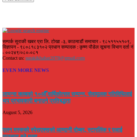
सम्पर्क सुराकी खबर प्रा लि. टोखा -३, काठमाडौं समाचार - ९८५११५५१०९,
विज्ञापन - ९८०८१८३१०२ प्रधान सम्पादक : कृष्ण पौडेल सूचना विभाग दर्ता नं
- ००२४९/०८०-०८१
Contact us:
surakikhabar2078@gmail.com
EVEN MORE NEWS
लायन्स क्लबको १०औँ वार्षिकोत्सव सम्पन्न, सेवामूलक गतिविधिलाई
थप प्रभावकारी बनाउने प्रतिबद्धता
August 5, 2026
एलन मस्कको स्पेसएक्सको आम्दानी दोब्बर, स्टारलिंक र एआई
व्यवसाय बने मुख्य...