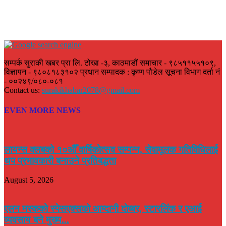
सम्पर्क सुराकी खबर प्रा लि. टोखा -३, काठमाडौं समाचार - ९८५११५५१०९,
विज्ञापन - ९८०८१८३१०२ प्रधान सम्पादक : कृष्ण पौडेल सूचना विभाग दर्ता नं
- ००२४९/०८०-०८१
Contact us:
surakikhabar2078@gmail.com
EVEN MORE NEWS
लायन्स क्लबको १०औँ वार्षिकोत्सव सम्पन्न, सेवामूलक गतिविधिलाई
थप प्रभावकारी बनाउने प्रतिबद्धता
August 5, 2026
एलन मस्कको स्पेसएक्सको आम्दानी दोब्बर, स्टारलिंक र एआई
व्यवसाय बने मुख्य...