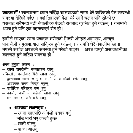
काठमाडौं
! खानपानमा ध्यान नदिँदा चाडबाडको समय धेरै व्यक्तिको पेट सम्बन्धी
समस्या देखिने गर्दछ । दशैं तिहारको बेला धेरै खाने चलन पनि रहेको छ।
यसबाट सबैभन्दा बढी नेपालीहरु पेटको रोगबाट ग्रसित हुने गर्दछन् । यसमध्ये
अपच हुने पनि एक महतत्वपूर्ण रोग हो।
हामीले खाएका खाना पचाउन शरीरको भित्री अंगहरु आमासय, आन्द्रा,
पाकथैली र मुखमा र्‍याल सक्रिय हुने गर्दछन् । तर पनि धेरै नेपालीमा खाना
नपच्ने अर्थात अपचको समस्या हुने गरेको पाइन्छ । अपच हाम्रो असावधानीका
कारणले हुने जटिल समस्या हो।
अपच हुनुका कारण
 :

– खाना राम्रोसँग नचपाइकन खानु

-चिल्लो, मसलेदार पिरो खाना खानु

– कुसमयमा खाना खानु वा लामो समय भोको बसेर खानु

- आवश्यक समय निन्द्र नपुग्नु

– शारीरिक परिश्रम कम हुनु

– काचो, बासी वा सडेको खाना खानु

– मन नलाग्दा पनि बढि खानु
अपचका लक्षणहरु :
– खाना खाएपछि अमिलो डकार गर्नु
–जीउ भारी भए जस्तो हुन्छ
– छाती पोल्नु
– बान्ता आउनु