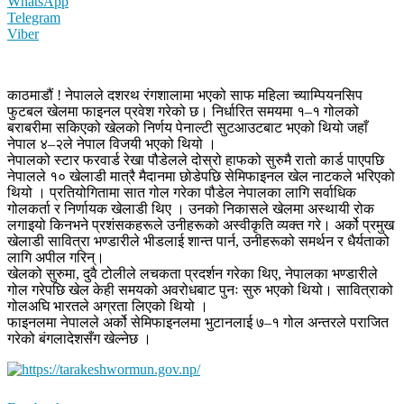
WhatsApp
Telegram
Viber
काठमाडौं ! नेपालले दशरथ रंगशालामा भएको साफ महिला च्याम्पियनसिप
फुटबल खेलमा फाइनल प्रवेश गरेको छ। निर्धारित समयमा १–१ गोलको
बराबरीमा सकिएको खेलको निर्णय पेनाल्टी सुटआउटबाट भएको थियो जहाँ
नेपाल ४–२ले नेपाल विजयी भएको थियो ।
नेपालको स्टार फरवार्ड रेखा पौडेलले दोस्रो हाफको सुरुमै रातो कार्ड पाएपछि
नेपालले १० खेलाडी मात्रै मैदानमा छोडेपछि सेमिफाइनल खेल नाटकले भरिएको
थियो । प्रतियोगितामा सात गोल गरेका पौडेल नेपालका लागि सर्वाधिक
गोलकर्ता र निर्णायक खेलाडी थिए । उनको निकासले खेलमा अस्थायी रोक
लगाइयो किनभने प्रशंसकहरूले उनीहरूको अस्वीकृति व्यक्त गरे। अर्को प्रमुख
खेलाडी सावित्रा भण्डारीले भीडलाई शान्त पार्न, उनीहरूको समर्थन र धैर्यताको
लागि अपील गरिन्।
खेलको सुरुमा, दुवै टोलीले लचकता प्रदर्शन गरेका थिए, नेपालका भण्डारीले
गोल गरेपछि खेल केही समयको अवरोधबाट पुनः सुरु भएको थियो। सावित्राको
गोलअघि भारतले अग्रता लिएको थियो ।
फाइनलमा नेपालले अर्को सेमिफाइनलमा भुटानलाई ७–१ गोल ​​अन्तरले पराजित
गरेको बंगलादेशसँग खेल्नेछ ।