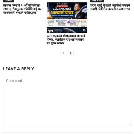
समाचार
अर्थ बजार
लायन्स क्लबको १०औँ वार्षिकोत्सव
ग्रीन प्लाई नेपालले आईपीओ ल्याउने
सम्पन्न, सेवामूलक गतिविधिलाई थप
तयारी, लिमिटेड कम्पनीमा रूपान्तरण
प्रभावकारी बनाउने प्रतिबद्धता
मुख्य
एलन मस्कको स्पेसएक्सको आम्दानी
दोब्बर, स्टारलिंक र एआई व्यवसाय
बने मुख्य आधार
LEAVE A REPLY