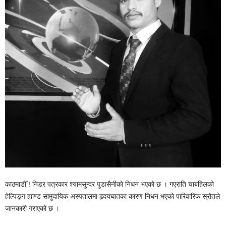
काठमाडौँ ! निडर पत्रकार श्यामसुन्दर पुडासैनीकाे निधन भएको छ । गएराति चाबहिलको
हेल्पिङ्ग ह्याण्ड सामुदायिक अस्पतालमा हृदयघातका कारण निधन भएकाे पारिवारिक स्रोतले
जानकारी गराएको छ ।