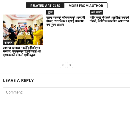
RELATED ARTICLES
MORE FROM AUTHOR
मुख्य
अर्थ बजार
एलन मस्कको स्पेसएक्सको आम्दानी
ग्रीन प्लाई नेपालले आईपीओ ल्याउने
दोब्बर, स्टारलिंक र एआई व्यवसाय
तयारी, लिमिटेड कम्पनीमा रूपान्तरण
बने मुख्य आधार
समाचार
लायन्स क्लबको १०औँ वार्षिकोत्सव
सम्पन्न, सेवामूलक गतिविधिलाई थप
प्रभावकारी बनाउने प्रतिबद्धता
LEAVE A REPLY