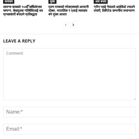
समाचार
मुख्य
अर्थ बजार
लायन्स क्लबको १०औँ वार्षिकोत्सव
एलन मस्कको स्पेसएक्सको आम्दानी
ग्रीन प्लाई नेपालले आईपीओ ल्याउने
सम्पन्न, सेवामूलक गतिविधिलाई थप
दोब्बर, स्टारलिंक र एआई व्यवसाय
तयारी, लिमिटेड कम्पनीमा रूपान्तरण
प्रभावकारी बनाउने प्रतिबद्धता
बने मुख्य आधार
LEAVE A REPLY