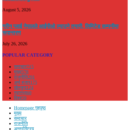
August 5, 2026
ग्रीन प्लाई नेपालले आईपीओ ल्याउने तयारी, लिमिटेड कम्पनीमा
रूपान्तरण
July 26, 2026
POPULAR CATEGORY
समाचार
715
मुख्य
578
राजनीति
291
अर्थ बजार
175
खेलकुद
124
स्वास्थ्य
60
विश्व
59
Homepage गृहपृष्ठ
मुख्य
समाचार
राजनीति
अन्तर्राष्ट्रिय