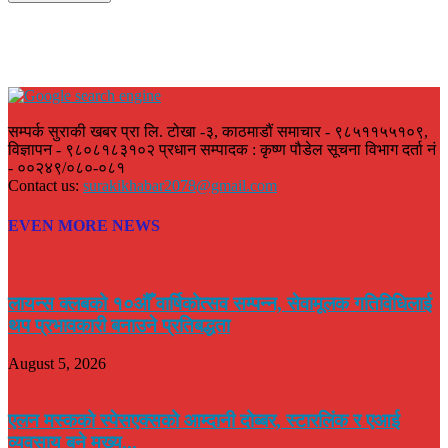
सम्पर्क सुराकी खबर प्रा लि. टोखा -३, काठमाडौं समाचार - ९८५११५५१०९,
विज्ञापन - ९८०८१८३१०२ प्रधान सम्पादक : कृष्ण पौडेल सूचना विभाग दर्ता नं
- ००२४९/०८०-०८१
Contact us:
surakikhabar2078@gmail.com
EVEN MORE NEWS
लायन्स क्लबको १०औँ वार्षिकोत्सव सम्पन्न, सेवामूलक गतिविधिलाई
थप प्रभावकारी बनाउने प्रतिबद्धता
August 5, 2026
एलन मस्कको स्पेसएक्सको आम्दानी दोब्बर, स्टारलिंक र एआई
व्यवसाय बने मुख्य...