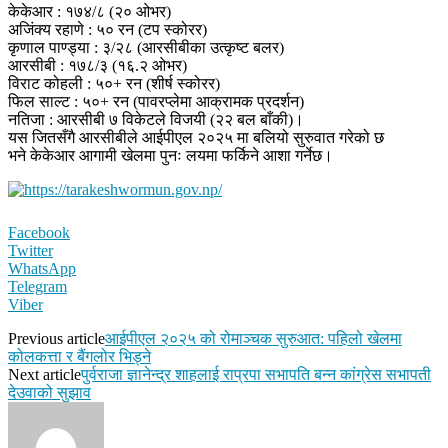
केकेआर : १७४/८ (२० ओभर)
अजिंक्य रहाणे : ५० रन (टप स्कोरर)
कृणाल पाण्ड्या : ३/२८ (आरसीबीका उत्कृष्ट बलर)
आरसीबी : १७८/३ (१६.२ ओभर)
विराट कोहली : ५०+ रन (शीर्ष स्कोरर)
फिल साल्ट : ५०+ रन (पावरप्लेमा आक्रामक प्रदर्शन)
नतिजा : आरसीबी ७ विकेटले विजयी (२२ बल बाँकी)।
यस जितसँगै आरसीबीले आईपीएल २०२५ मा बलियो सुरुवात गरेको छ
भने केकेआर आगामी खेलमा पुनः लयमा फर्किने आशा गर्नेछ।
Facebook
Twitter
WhatsApp
Telegram
Viber
Previous article
आईपीएल २०२५ को रोमाञ्चक सुरुआत: पहिलो खेलमा
कोलकत्ता र बैंगलोर भिड्ने
Next article
पुर्वराजा ज्ञानेन्द्र शाहलाई राप्रपा सभापति बन्न कांग्रेस सभापती
देउवाको सुझाव