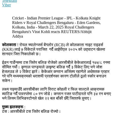
Telegram
Viber
Cricket - Indian Premier League - IPL - Kolkata Knight
Riders v Royal Challengers Bengaluru - Eden Gardens,
Kolkata, India - March 22, 2025 Royal Challengers
Bengaluru's Virat Kohli reacts REUTERS/Abhijit
Addya
कोलकाता
! रोयल च्यालेन्जर्स बेंगलोर (RCB) ले कोलकाता नाइट राइडर्स
(KKR) लाई ७ विकेटले पराजित गर्दै आईपीएल २०२५ को उद्घाटन खेलमा
शानदार जित निकालेको छ।
ईडन गार्डेन्समा टस जितेर बलिङ रोजेको आरसीबीले केकेआरलाई १७४/८ रनमा
सीमित गर्यो। कृणाल पाण्ड्याले उत्कृष्ट बलिङ गर्दै ३ विकेट लिए भने जोश
हेजलउड ले २ विकेट झारे। केकेआर कप्तान अजिंक्य रहाणेले अर्धशतक प्रहार
गरे पनि मध्यमक्रमको धराशयी प्रदर्शनका कारण टोलीले ठूलो स्कोर बनाउन
सकेन।
लक्ष्य पछ्याउँदै आरसीबीका लागि विराट कोहली र फिल साल्टले आक्रामक
ब्याटिङ गर्दै पावरप्लेमा ८० रन जोडे। कप्तान रजत पाटीदारले पनि ३४ रन बनाए
भने लियम लिभिङस्टोनले खेल २२ बल बाँकी छँदै जिततर्फ पुर्‍याए।
मुख्य
झलकहरू
:
टस : आरसीबीले टस जितेर बलिङ रोज्यो।