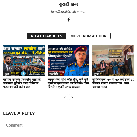
सुराकी खबर
http://surakikhabar.com
RELATED ARTICLES
MORE FROM AUTHOR
मुख्य
राजनीति
मुख्य
वर्तमान सरकार एक्सप्रेस गाडी हो,
कानुनभन्दा माथि कोही छैन, कुनै पनि
सूर्यविनायक–१० मा १७ करोडका ६८
गन्तव्यमा पुगेपछि मात्र रोकिन्छ’ :
दबाब वा प्रलोभनमा नपरी निष्पक्ष सेवा
विकास योजना सञ्चालनमा : वडा
प्रधानमन्त्री बालेन शाह
दिन्छौं” : एसपी रुपक खड्का
अध्यक्ष राउत
LEAVE A REPLY