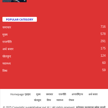
POPULAR CATEGORY
716
समाचार
578
मुख्य
291
राजनीति
175
अर्थ बजार
124
खेलकुद
60
स्वास्थ्य
59
विश्व
Homepage गृहपृष्ठ
मुख्य
समाचार
राजनीति
अन्तर्राष्ट्रिय
अर्थ बजार
खेलकुद
विश्व
स्वास्थ्य
रोचक
© 2025 Copyright surakikhabar pvt ld | All rights reserved. स्रोतहरू खुलाइएका बाहेक सुरकी