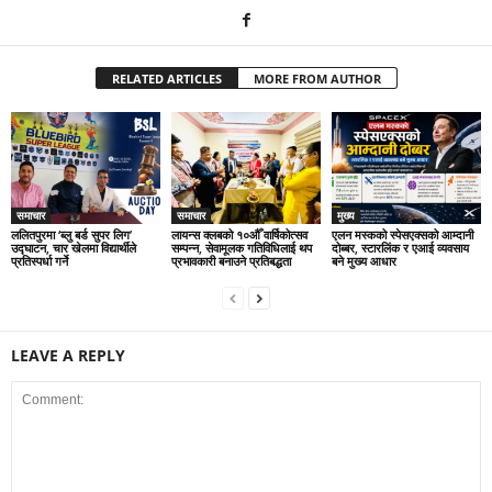
RELATED ARTICLES
MORE FROM AUTHOR
समाचार
समाचार
मुख्य
ललितपुरमा ‘ब्लु बर्ड सुपर लिग’
लायन्स क्लबको १०औँ वार्षिकोत्सव
एलन मस्कको स्पेसएक्सको आम्दानी
उद्घाटन, चार खेलमा विद्यार्थीले
सम्पन्न, सेवामूलक गतिविधिलाई थप
दोब्बर, स्टारलिंक र एआई व्यवसाय
प्रतिस्पर्धा गर्ने
प्रभावकारी बनाउने प्रतिबद्धता
बने मुख्य आधार
LEAVE A REPLY