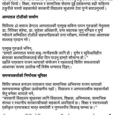
रहेको थियो। शिक्षा, स्वास्थ्य र सामाजिक सेवामा दुई दशकभन्दा बढी सक्रिय
ठकुरीले यस्तो सहकार्यले सरकारी विद्यालय सुधारमा टेवा पुग्ने बताउनुभयो।
अस्पताल टोलीको समर्पण
शिविरमा ॐ समाज डेण्टल अस्पतालकी प्रमुख सबिना पापन गुरुङको नेतृत्वमा
डा. रितिका श्रेष्ठ, डा. सुदेसा अधिकारी, दन्त सहायक जुनु पण्डित र दुर्गा
न्यौपाने सम्मिलित टोलीले सहभागीहरूको दन्त परीक्षण, परामर्श तथा आवश्यक
सल्लाह प्रदान गरे।
प्रमुख गुरुङले भनिन्,
“हाम्रो अस्पताल यस्ता बाबु–नानीहरूकै लागि हो। दुर्गम र सुविधाविहीन
क्षेत्रका बालबालिकालाई सेवा दिन पाउनु हाम्रो सौभाग्य हो।”
उहाँले पत्रकार राजन थापाको संयोजन र पहललाई शिविर सफलताको
आधारका रूपमा उल्लेख गर्दै विशेष धन्यवाद दिइन्।
समन्वयकर्ताको निर्णायक भूमिका
शिविर सफल बनाउन पत्रकार तथा सामाजिक अभियन्ता राजन थापाको
समन्वयात्मक भूमिका उल्लेखनीय रह्यो। विद्यालय र अस्पतालबीच सहकार्यको
सेतु बनेका थापाले भने,
“सरकारी विद्यालय सुधारका लागि विद्यालय, शिक्षक, अभिभावक, सामाजिक
संस्था र स्थानीय सरकारबीचको सहकार्य अपरिहार्य छ। शिक्षा र स्वास्थ्यको
एकीकृत प्रयासबाट मात्र समावेशी र गुणस्तरीय सिकाइ सम्भव छ।”