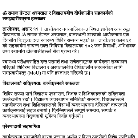
ॐ समाज डेण्टल अस्पताल र विद्यालयबीच दीर्घकालीन सहकार्यको
समझदारीपत्रमा हस्ताक्षर
तारकेश्वर, असार ११ ।
तारकेश्वर नगरपालिका–३ स्थित ज्ञानेदय आधारभूत
विद्यालयमा ॐ समाज डेण्टल अस्पताल, बानस्थली शाखाको आयोजनामा एक
दिवसीय नि:शुल्क दन्त स्वास्थ्य शिविर सम्पन्न भएको छ। तारकेश्वर क्लब ६०
को सहकार्यमा सम्पन्न उक्त शिविरमा विद्यालयका १०२ जना विद्यार्थी, अभिभावक
तथा स्थानीय टोलबासीहरूले सेवा प्राप्त गरे।
स्वास्थ्य परीक्षणसहित दन्त परामर्श तथा सचेतनामूलक कार्यक्रम सञ्चालन
गरिएको शिविरमा विद्यालय र अस्पतालबीच दीर्घकालीन सहकार्यका लागि
समझदारीपत्र (MoU) मा पनि हस्ताक्षर गरिएको छ।
विद्यालयको सक्रियता: कार्यक्रमको सफलता
शिविर सफल पार्न विद्यालय प्रशासन, शिक्षक र शिक्षिकाहरूको सक्रियता
उल्लेखनीय रह्यो। विद्यालय व्यवस्थापन समितिको समन्वय, शिक्षकहरूको
सहजीकरण तथा शिक्षिकाहरूको विद्यार्थी व्यवस्थापनमा देखिएको तत्परताले
कार्यक्रमलाई सहज बनायो। प्रिन्सिपलले सम्पूर्ण समन्वय, सम्पर्क र
व्यवस्थापनमा नेतृत्वदायी भूमिका निर्वाह गर्नुभयो।
प्रेरणादायी सहभागिता
कार्यक्रममा समाजसेवी शारदा प्रसाद अर्याल र बिस्नु ठकुरीको विशेष उपस्थिति