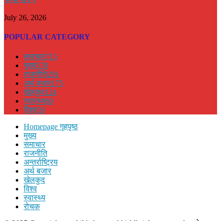
July 26, 2026
POPULAR CATEGORY
समाचार
715
मुख्य
578
राजनीति
291
अर्थ बजार
175
खेलकुद
124
स्वास्थ्य
60
विश्व
59
Homepage गृहपृष्ठ
मुख्य
समाचार
राजनीति
अन्तर्राष्ट्रिय
अर्थ बजार
खेलकुद
विश्व
स्वास्थ्य
रोचक