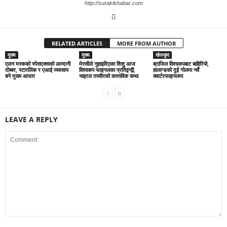
http://surakikhabar.com
RELATED ARTICLES
MORE FROM AUTHOR
मुख्य
मुख्य
खेलकुद
एलन मस्कको स्पेसएक्सको आम्दानी
मेस्सीले नुहाइदिएका शिशु आज
ब्राजिल विश्वकपबाट बाहिरियो,
दोब्बर, स्टारलिंक र एआई व्यवसाय
विश्वकप फाइनलका प्रतिद्वन्द्वी,
हालान्डको दुई गोलमा नर्वे
बने मुख्य आधार
भाइरल तस्वीरको वास्तविक कथा
क्वार्टरफाइनलमा
LEAVE A REPLY