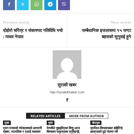
Previous article
Next article
दोहोरो चरित्र र संकास्पद गतिविधि भयो
सम्बैधानिक इजलासमा १५ घण्टा
: माधव नेपाल
बहसको सुनुवाई हुने
सुराकी खबर
http://surakikhabar.com
RELATED ARTICLES
MORE FROM AUTHOR
मुख्य
मुख्य
खेलकुद
एलन मस्कको स्पेसएक्सको आम्दानी
मेस्सीले नुहाइदिएका शिशु आज
ब्राजिल विश्वकपबाट बाहिरियो,
दोब्बर, स्टारलिंक र एआई व्यवसाय
विश्वकप फाइनलका प्रतिद्वन्द्वी,
हालान्डको दुई गोलमा नर्वे