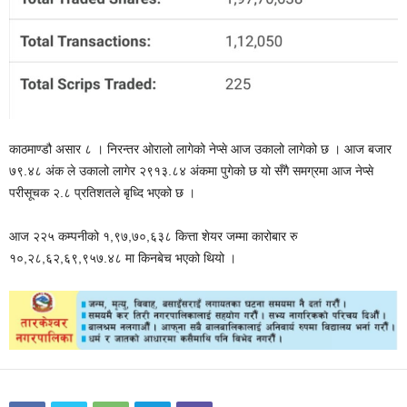
काठमाण्डौ असार ८ । निरन्तर ओरालो लागेको नेप्से आज उकालो लागेको छ । आज बजार
७९.४८ अंक ले उकालो लागेर २९१३.८४ अंकमा पुगेको छ यो सँगै समग्रमा आज नेप्से
परीसूचक २.८ प्रतिशतले बृध्दि भएको छ ।
आज २२५ कम्पनीको १,९७,७०,६३८ कित्ता शेयर जम्मा कारोबार रु
१०,२८,६२,६९,९५७.४८ मा किनबेच भएको थियो ।