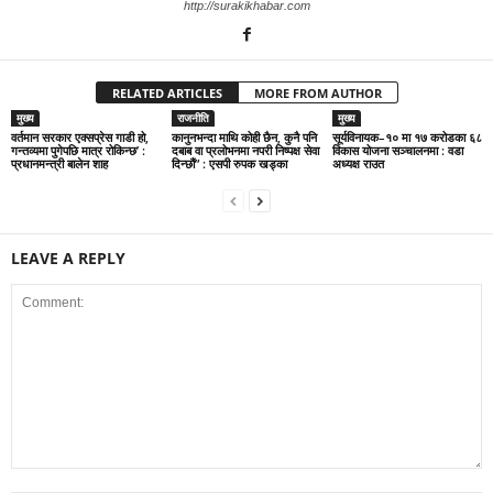
http://surakikhabar.com
RELATED ARTICLES
MORE FROM AUTHOR
मुख्य
राजनीति
मुख्य
वर्तमान सरकार एक्सप्रेस गाडी हो,
कानुनभन्दा माथि कोही छैन, कुनै पनि
सूर्यविनायक–१० मा १७ करोडका ६८
गन्तव्यमा पुगेपछि मात्र रोकिन्छ’ :
दबाब वा प्रलोभनमा नपरी निष्पक्ष सेवा
विकास योजना सञ्चालनमा : वडा
प्रधानमन्त्री बालेन शाह
दिन्छौं” : एसपी रुपक खड्का
अध्यक्ष राउत
LEAVE A REPLY