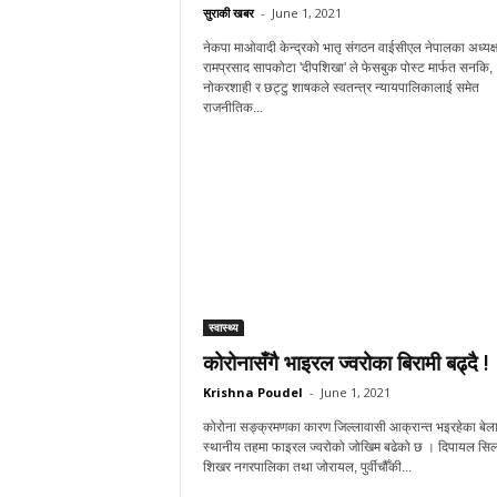
सुराकी खबर
-
June 1, 2021
नेकपा माओवादी केन्द्रको भातृ संगठन वाईसीएल नेपालका अध्यक्
रामप्रसाद सापकोटा 'दीपशिखा' ले फेसबुक पोस्ट मार्फत सनकि,
नोकरशाही र छट्टु शाषकले स्वतन्त्र न्यायपालिकालाई समेत
राजनीतिक...
स्वास्थ्य
कोरोनासँगै भाइरल ज्वरोका बिरामी बढ्दै !
Krishna Poudel
-
June 1, 2021
कोरोना सङ्क्रमणका कारण जिल्लावासी आक्रान्त भइरहेका बेला
स्थानीय तहमा फाइरल ज्वरोको जोखिम बढेको छ । दिपायल सिल
शिखर नगरपालिका तथा जोरायल, पुर्वीचौँकी...