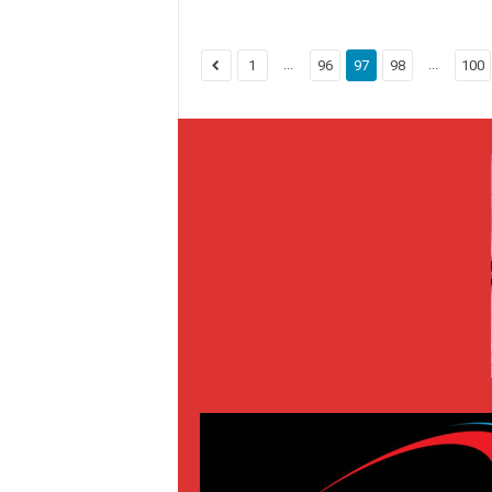
...
...
1
96
97
98
100