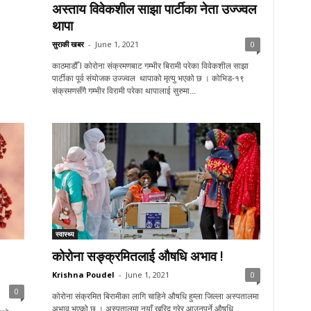
अस्ताय विवेकशील साझा पार्टीका नेता उज्ज्वल
थापा
सुराकी खबर
-
June 1, 2021
0
काठमाडौँ l कोरोना संक्रमणबाट गम्भीर बिरामी परेका विवेकशील साझा
पार्टीका पूर्व संयोजक उज्ज्वल थापाक‍ो मृत्यु भएको छ । कोभिड-१९
संक्रमणसँगै गम्भीर विरामी परेका थापालाई सुरुमा...
स्वास्थ्य
कोरोना सङ्क्रमितलाई औषधि अभाव !
Krishna Poudel
-
June 1, 2021
0
0
कोरोना संक्रमित बिरामीका लागि चाहिने औषधि हुम्ला जिल्ला अस्पतालमा
अभाव भएको छ । अस्पतालमा नयाँ खरिद गरेर आउनुपर्ने औषधि