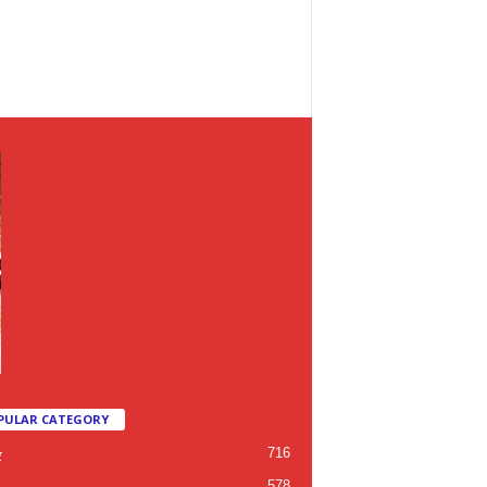
PULAR CATEGORY
716
र
578