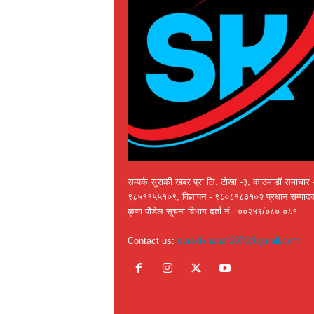
सम्पर्क सुराकी खबर प्रा लि. टोखा -३, काठमाडौं समाचार 
९८५११५५१०९, विज्ञापन - ९८०८१८३१०२ प्रधान सम्पाद
कृष्ण पौडेल सूचना विभाग दर्ता नं - ००२४९/०८०-०८१
Contact us:
surakikhabar2078@gmail.com