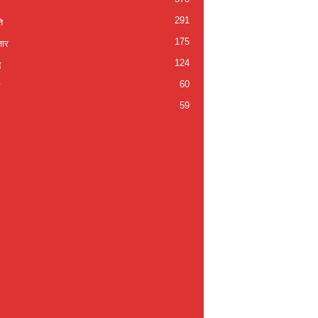
291
ि
175
जार
124
द
60
59