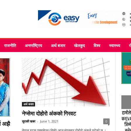
राजनीति
अन्तर्राष्ट्रिय
अर्थ बजार
खेलकुद
विश्व
स्वास्थ्य
र
अर्थ बजार
नेप्सेमा दोहोरो अंकको गिरवट
सुराकी खबर
-
June 1, 2021
0
ष अझै
नेपाल स्टक एक्सचेञ्ज (नेप्से) आज मंगलबार दोहोरो अंकले घटेको छ ।