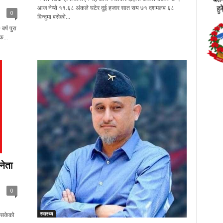
आज नेप्से ११.६८ अंकले घटेर दुई हजार सात सय ७१ दशमलब ६८
0
विन्दुमा बसेको...
र्ष पुरा
क...
नेता
0
स्वास्थ्य
 सकेको