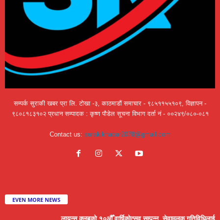
सम्पर्क सुराकी खबर प्रा लि. टोखा -३, काठमाडौं समाचार - ९८५११५५१०९, विज्ञापन -
९८०८१८३१०२ प्रधान सम्पादक : कृष्ण पौडेल सूचना विभाग दर्ता नं - ००२४९/०८०-०८१
Contact us:
surakikhabar2078@gmail.com
EVEN MORE NEWS
लायन्स क्लबको १०औँ वार्षिकोत्सव सम्पन्न, सेवामूलक गतिविधिलाई