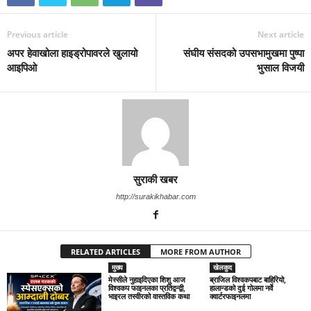
Previous article
Next article
अपर हेवाखोला हाइड्रोपावरले खुलायो
संघीय संसदको उपसभामुखमा पुष्पा
आइपिओ
भुसाल विजयी
सुराकी खबर
http://surakikhabar.com
RELATED ARTICLES
MORE FROM AUTHOR
मुख्य
खेलकुद
मेस्सीले नुहाइदिएका शिशु आज
ब्राजिल विश्वकपबाट बाहिरियो,
विश्वकप फाइनलका प्रतिद्वन्द्वी,
हालान्डको दुई गोलमा नर्वे
भाइरल तस्वीरको वास्तविक कथा
क्वार्टरफाइनलमा