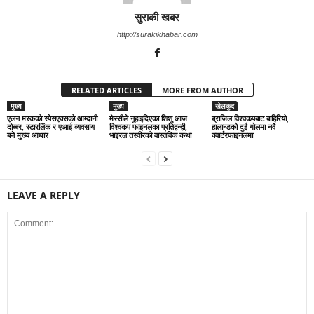
सुराकी खबर
http://surakikhabar.com
RELATED ARTICLES
MORE FROM AUTHOR
मुख्य
मुख्य
खेलकुद
एलन मस्कको स्पेसएक्सको आम्दानी
मेस्सीले नुहाइदिएका शिशु आज
ब्राजिल विश्वकपबाट बाहिरियो,
दोब्बर, स्टारलिंक र एआई व्यवसाय
विश्वकप फाइनलका प्रतिद्वन्द्वी,
हालान्डको दुई गोलमा नर्वे
बने मुख्य आधार
भाइरल तस्वीरको वास्तविक कथा
क्वार्टरफाइनलमा
LEAVE A REPLY