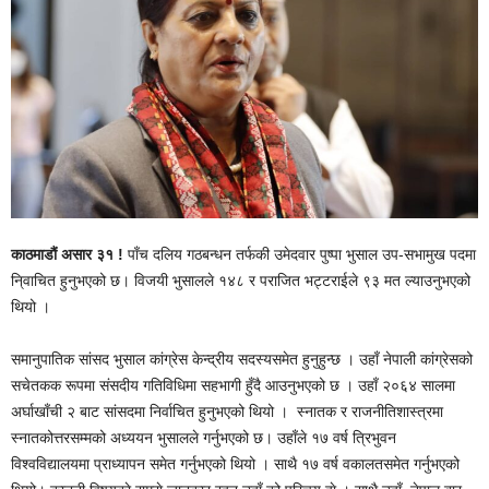
काठमाडौं असार ३१ !
पाँच दलिय गठबन्धन तर्फकी उमेदवार पुष्पा भुसाल उप-सभामुख पदमा
नि्वाचित हुनुभएको छ। विजयी भुसालले १४८ र पराजित भट्टराईले ९३ मत ल्याउनुभएको
थियो ।
समानुपातिक सांसद भुसाल कांग्रेस केन्द्रीय सदस्यसमेत हुनुहुन्छ । उहाँ नेपाली कांग्रेसको
सचेतकक रूपमा संसदीय गतिविधिमा सहभागी हुँदै आउनुभएको छ । उहाँ २०६४ सालमा
अर्घाखाँची २ बाट सांसदमा निर्वाचित हुनुभएको थियो । स्नातक र राजनीतिशास्त्रमा
स्नातकोत्तरसम्मको अध्ययन भुसालले गर्नुभएको छ। उहाँले १७ वर्ष त्रिभुवन
विश्वविद्यालयमा प्राध्यापन समेत गर्नुभएको थियो । साथै १७ वर्ष वकालतसमेत गर्नुभएको