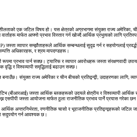
गतिशीलताको एक जटिल विषय हो। यस क्षेत्रको अग्रभागमा संयुक्त राज्य अमेरिका, च
र्ताहरू मार्फत आफ्नो प्रभाव विस्तार गर्न खोज्दै आर्थिक प्रभुत्वको लागि प्रतिस्पर्
 जस्ता व्यापार सम्झौताहरूले आर्थिक सम्बन्धलाई सुदृढ गर्न र सहयोगलाई प्रवर्द्धन 
 सम्पत्ति अधिकारहरू, र श्रम मापदण्डहरू।
ी रूपमा प्रभाव पार्न सक्छ। ट्यारिफ र व्यापार अवरोधहरू जस्ता संरक्षणवादी उपाय
 वृद्धि र विश्वव्यापी समृद्धिलाई बढाउन सक्छ।
नाउँछ। संयुक्त राज्य अमेरिका र चीन बीचको प्रतिद्वन्द्वी, उदाहरणका लागि, व्यापा
िएटिभ (बीआरआई) जस्ता आर्थिक ब्लकहरूको उदयले क्षेत्रीय र विश्वव्यापी आर्थिक
राख्न एसपीपी जस्ता आयोजना मार्फत ठुला राजनीतिक प्रभाव पार्ने प्रयास गरेका छन
ूले आर्थिक अन्तरनिर्भरता, रणनीतिक चासो र भूराजनीतिक प्रतिद्वन्द्वहरूको जटि
ूको सदुपयोग गर्न आवश्यक छ।