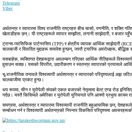
Telegram
Viber
अर्थतन्त्र र व्यापारमा विश्व राजनीति राष्ट्रहरु बीच चासो, रणनीति, र शक्ति 
खेलाडीहरू छन्। यी राष्ट्रहरूले व्यापार सम्झौता, लगानी साझेदारी, र बजार पहुँच वा
ट्रान्स-प्यासिफिक पार्टनरसिप (TPP) र क्षेत्रीय व्यापक आर्थिक साझेदारी (RCEP)
चालबाजी र विवादित मुद्दाहरू समावेश हुन्छन्, जस्तै ट्यारिफ अवरोधहरू, बौद्धिक
यसबाहेक, व्यक्तिगत देशहरूद्वारा अवलम्बन गरिएका आर्थिक नीतिहरूले विश्वव्याप
पुर्‍याउन सक्छ। यसको विपरीत, उदारीकरण र स्वतन्त्र व्यापारको प्रयासले आर्थिक
भू-राजनीतिक तनावले विश्वव्यापी अर्थशास्त्र र व्यापारको परिदृश्यलाई अझ जटिल ब
चालबाजीमा प्रकट हुन्छ।
थप रूपमा, चीन र युरोपेली संघको एकल बजारको नेतृत्वमा बेल्ट एण्ड रोड इनिस
गर्दछ। यस्तै किसिमले अमेरिका र युरोपेली युनियनले पनि आफ्नो प्रभुत्व कायम 
समग्रमा, अर्थशास्त्र र व्यापारमा विश्वव्यापी राजनीति बहुआयामिक छन्, देशहर
सम्बोधन गर्न र विश्वव्यापी अर्थतन्त्रको निरन्तर विकसित परिदृश्यमा अवसरहर