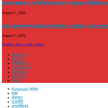
लायन्स क्लबको १०औँ वार्षिकोत्सव सम्पन्न, सेवामूलक गतिविधिलाई थ
August 5, 2026
एलन मस्कको स्पेसएक्सको आम्दानी दोब्बर, स्टारलिंक र एआई व्यवसाय
August 5, 2026
POPULAR CATEGORY
समाचार
716
मुख्य
578
राजनीति
291
अर्थ बजार
175
खेलकुद
124
स्वास्थ्य
60
विश्व
59
Homepage गृहपृष्ठ
मुख्य
समाचार
राजनीति
अन्तर्राष्ट्रिय