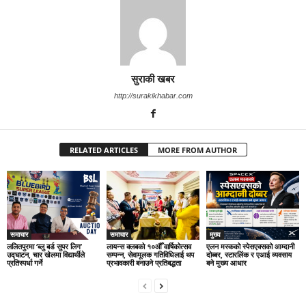
सुराकी खबर
http://surakikhabar.com
RELATED ARTICLES
MORE FROM AUTHOR
समाचार
समाचार
मुख्य
ललितपुरमा ‘ब्लु बर्ड सुपर लिग’
लायन्स क्लबको १०औँ वार्षिकोत्सव
एलन मस्कको स्पेसएक्सको आम्दानी
उद्घाटन, चार खेलमा विद्यार्थीले
सम्पन्न, सेवामूलक गतिविधिलाई थप
दोब्बर, स्टारलिंक र एआई व्यवसाय
प्रतिस्पर्धा गर्ने
प्रभावकारी बनाउने प्रतिबद्धता
बने मुख्य आधार