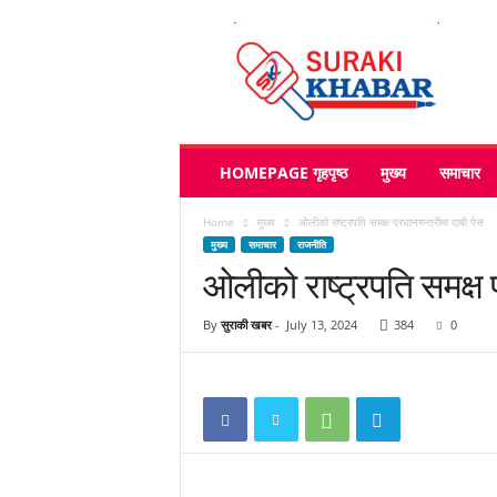
s
u
r
a
k
i
k
HOMEPAGE गृहपृष्ठ
मुख्य
समाचार
h
a
Home
मुख्य
ओलीको राष्ट्रपति समक्ष प्रधानमन्त्रीमा दाबी पेस
b
मुख्य
समाचार
राजनीति
a
ओलीको राष्ट्रपति समक्ष प
r
.
c
By
सुराकी खबर
-
July 13, 2024
384
0
o
m