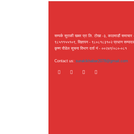
सम्पर्क सुराकी खबर प्रा लि. टोखा -३, काठमाडौं समाचार 
९८५११५५१०९, विज्ञापन - ९८०८१८३१०२ प्रधान सम्पाद
कृष्ण पौडेल सूचना विभाग दर्ता नं - ००२४९/०८०-०८१
Contact us:
surakikhabar2078@gmail.com