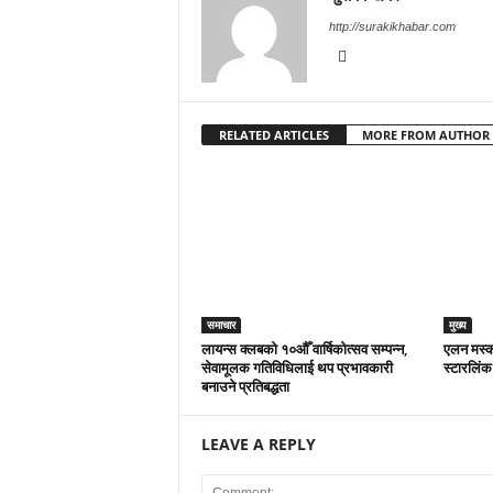
http://surakikhabar.com
RELATED ARTICLES
MORE FROM AUTHOR
समाचार
मुख्य
लायन्स क्लबको १०औँ वार्षिकोत्सव सम्पन्न,
एलन मस्कक
सेवामूलक गतिविधिलाई थप प्रभावकारी
स्टारलिंक
बनाउने प्रतिबद्धता
LEAVE A REPLY