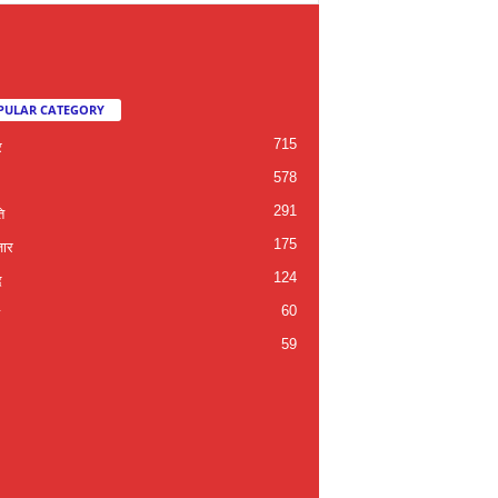
PULAR CATEGORY
715
र
578
291
ि
175
जार
124
द
60
59