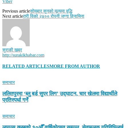
Viber
Previous article
सोमबार सुनको मूल्यमा वृद्धि
Next article
त्री विको २४०० रोपनी जग्गा हिनामिना
सुराकी खबर
http://surakikhabar.com
RELATED ARTICLES
MORE FROM AUTHOR
समाचार
ललितपुरमा ‘ब्लु बर्ड सुपर लिग’ उद्घाटन, चार खेलमा विद्यार्थीले
प्रतिस्पर्धा गर्ने
समाचार
लायन्स क्लबको १०औँ वार्षिकोत्सव सम्पन्न, सेवामूलक गतिविधिलाई