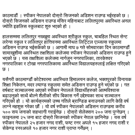
काठमाडौं । स्पीकर नेपालको दोस्रो सिजनको अडिशन राउण्ड भईरहको छ ।
दोस्रो सिजनको अडिसन राउण्ड मंसिर महिनाबाट ललितपुरमा अवस्थित अनल
ज्योति इङलिस स्कुलबाट शुरु भएको हो ।
हालसम्ममा ललितपुर नख्खुमा अवस्थित श्रीकुल स्कुल, चाबहिल स्थित सेन्ट
लरेन्स स्कुल र ललितपुर हात्तिवनमा अवस्थित लिट्टिल एञ्जल्स स्कुलमा
अडिसन राउण्ड भईसकेको छ । आगामी माघ ७ गते सोमवारका दिन काठमाण्डौं
सामाखुशीमा अवस्थित तक्षशिला कलेजमा स्पीकर नेपालको अडिसन राउण्ड हुने
भएको छ । यस तक्षशिला कलेजमा नार्गजुन नगरपालिका, तारकेश्वर
नगरपालिका र टोखा नगरपालिकामा अवस्थित विद्यालयहरुलाई लक्षित गरिएको
छ ।
यसैगरी काठमाण्डौं कोटेश्वरमा अवस्थित हिमालयन कलेज, भक्तपुरको विनायक
शिक्षा निकेतन, मदर ल्याण्ड स्कुलमा समेत अडिसन राउण्ड हुने भएको छ । गत
वर्षबाट सञ्चालनमा आएको स्पीकर नेपालले विद्यार्थीहरुको आत्मविश्वास
बढाउनुको साथै बोल्ने शैलीको सीप बिकास गर्ने उद्देश्यका साथ सञ्चालन
गरिएको हो । यो कार्यक्रमको उच्च गतिले ब्राण्डिङ बनाउनको लागि केहि वर्ष
लाग्ने महशुस गरेका छौं । यो वर्ष स्पीकर नेपालको अडिसन राउण्डमा करीव
५०० सय जनाको सहभाागी गराईनेछ । दोस्रो सेलेक्सन २०० जना पुग्नेछन् ।
फाइनलमा २५ जना बाट दोस्रो सिजनको स्पीकर नेपाल छानिनेछ । यस वर्ष
स्पीकर नेपालले २५ हजार नगद राशी, फष्ट रनर अपले १५ हजार नगद राशी र
सेकेण्ड रनरअपले १० हजार नगर राशी प्राप्त गर्नेछन् ।