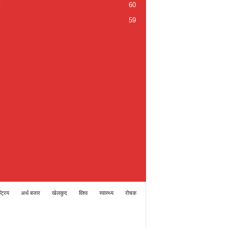
60
59
्ट्रिय
अर्थ बजार
खेलकुद
विश्व
स्वास्थ्य
रोचक