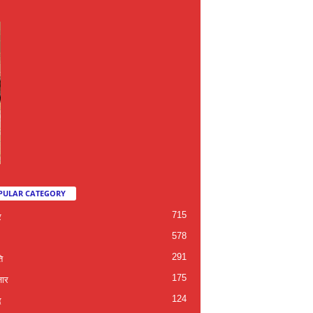
PULAR CATEGORY
715
र
578
291
ि
175
जार
124
द