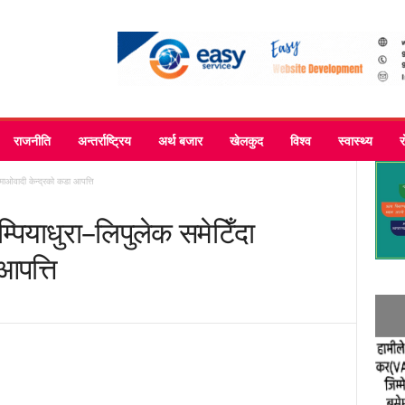
राजनीति
अन्तर्राष्ट्रिय
अर्थ बजार
खेलकुद
विश्व
स्वास्थ्य
माओवादी केन्द्रको कडा आपत्ति
पियाधुरा–लिपुलेक समेटिँदा
आपत्ति