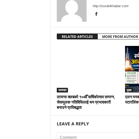
http://surakikhabar.com
RELATED ARTICLES
MORE FROM AUTHOR
समाचार
मुख्य
लायन्स क्लबको १०औँ वार्षिकोत्सव सम्पन्न,
एलन मस्कक
सेवामूलक गतिविधिलाई थप प्रभावकारी
स्टारलिंक
बनाउने प्रतिबद्धता
LEAVE A REPLY