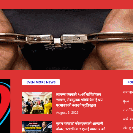
EVEN MORE NEWS
PO
समाचा
लायन्स क्लबको १०औँ वार्षिकोत्सव
सम्पन्न, सेवामूलक गतिविधिलाई थप
मुख्य
प्रभावकारी बनाउने प्रतिबद्धता
राजनीत
August 5, 2026
अर्थ ब
एलन मस्कको स्पेसएक्सको आम्दानी
खेलकु
दोब्बर, स्टारलिंक र एआई व्यवसाय बने