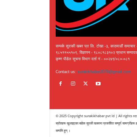
सम्पर्क सुराकी खबर प्रा लि. टोखा -३, काठमाडौं समाचार 
९८५११५५१०९, विज्ञापन - ९८०८१८३१०२ प्रधान सम्पाद
कृष्ण पौडेल सूचना विभाग दर्ता नं - ००२४९/०८०-०८१
Contact us:
surakikhabar2078@gmail.com
© 2025 Copyright surakikhabar pvt ld | All rights re
स्रोतहरू खुलाइएका बाहेक सुरकी खबरमा प्रकाशित सम्पूर्ण सामग्रीहरू हा
सम्पत्ति हुन् ।