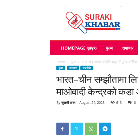
s
u
r
a
k
i
k
HOMEPAGE गृहपृष्ठ
मुख्य
समाचार
h
a
Home
मुख्य
भारत–चीन सम्झौतामा लिम्पियाधुरा–लिपुलेक समेटिँदा 
b
मुख्य
समाचार
राजनीति
a
भारत–चीन सम्झौतामा लिम्
r
.
माओवादी केन्द्रको कडा 
c
o
m
By
सुराकी खबर
-
August 24, 2025
613
0