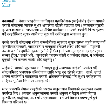
Telegram
Viber
काठमाडौं
। नेपाल प्रहरीका नवनियुक्त महानिरीक्षक (आईजीपी) दीपक थापाले
प्रहरी संगठनमा व्यापक सुधार आवश्यक रहेको बताएका छन्। मंगलबार प्रहरी
प्रधान कार्यालय, नक्सालमा आयोजित कार्यक्रममा उनले दर्ज्यानी चिन्ह ग्रहण
गर्दै प्रहरीभित्र सुधार आफैंबाट सुरु गर्ने प्रतिबद्धता जनाएका हुन्।
उनले प्रहरी संगठनमा रहेका कमजोरीहरू लुकाएर सुधार सम्भव नहुने स्पष्ट पार्दै
प्रहरीलाई पारदर्शी, जवाफदेही र जनमुखी बनाउने लक्ष्य अघि सारे। “प्रहरी
कस्तो छ भनेर हामीले लुकाउनुपर्ने केही छैन। ती पक्ष लुकाएर वा दबाएर सुधार
सम्भव हुँदैन,” उनले भने, “सुधारको प्रारम्भ कोही र कसैबाट होइन, म आफैंबाट
हुनुपर्छ भन्ने मान्यता राखेर अघि बढ्नेछु।”
आईजीपी थापाले सुधारका लागि साइत कुर्नु आवश्यक नरहेको उल्लेख गर्दै
संगठनभित्र आवश्यक परिवर्तनका लागि आफू दृढ रहेको बताए। साथै, उनले
आफ्ना सहकर्मी र मातहतका प्रहरी अधिकारीहरूलाई पनि सुधार प्रक्रियामा
सक्रिय भूमिका निभाउन आग्रह गरे।
थापा यसअघि नेपाल प्रहरीको अपराध अनुसन्धान विभागको प्रमुखका रूपमा
कार्यरत थिए। अपराध अनुसन्धानमा उनको अनुभव र नेतृत्व क्षमता नेपाल
प्रहरीलाई आधुनिक, पारदर्शी र प्रभावकारी बनाउने दिशामा महत्त्वपूर्ण हुने
विश्वास गरिएको छ।