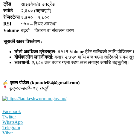
ट्रेंड
साइडवेज/डाउनट्रेंड
सपोर्ट
२,६८० (महत्वपूर्ण)
रेजिस्टेन्स
२,७५० – २,८००
RSI
~५० – स्थिर अवस्था
Volume
बढ्दो – वितरण वा संकलन चरण
सुराकी खबर विश्लेषण :
छोटो अवधिका ट्रेडरहरू
: RSI र Volume हेरेर खरिदको लागि पोजिसन
दीर्घकालीन लगानीकर्ता
: बजार २,७५० माथि बन्द भएमा खरिदको समय सुरु
सावधानी
: २,६८० तल बजार गएमा स्टप-लस लगाएर अगाडि बढ्नुहोस् l
कृष्ण पौडेल (kpoudel84@gmail.com)
शुक्रगण्डकी–११, तनहुँ
Facebook
Twitter
WhatsApp
Telegram
Viber