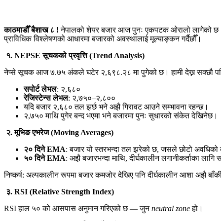
काठमाडौँ बैशाख ८ !
नेपालको शेयर बजार आज पुनः एकपटक ओरालो लागेको छ। साम
प्राविधिक विश्लेषणको आधारमा बजारको अवस्थालाई मूल्याङ्कन गर्दैछौँ।
१.
NEPSE
सूचकको प्रवृत्ति (
Trend Analysis)
नेप्से सूचक आज ७.७५ अंकले घटेर २,६९८.२८ मा पुगेको छ। हामी देख्न सक्छौ 
सपोर्ट लेभल
: २,६८०
रेजिस्टेन्स लेभल
: २,७५०–२,८००
यदि बजार २,६८० तल झर्छ भने अझै गिरावट आउने सम्भावना रहन्छ।
२,७५० माथि पुगेर बन्द भएमा भने बजारमा पुनः सुधारको संकेत देखिनेछ।
२. मूभिङ एभरेज (
Moving Averages)
२० दिने
EMA
: बजार यो स्तरभन्दा तल झरेको छ, जसले छोटो अवधिको
५० दिने
EMA
: अझै बजारभन्दा माथि, दीर्घकालीन लगानीकर्ताका लागि
निष्कर्ष: अल्पकालीन रूपमा बजार कमजोर देखिए पनि दीर्घकालीन आशा अझै बाँ
३.
RSI (Relative Strength Index)
RSI हाल ५० को आसपास अनुमान गरिएको छ — जुन
neutral zone
हो।