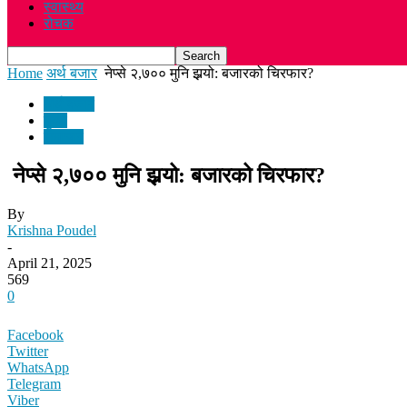
स्वास्थ्य
रोचक
Home
अर्थ बजार
नेप्से २,७०० मुनि झर्‍यो: बजारको चिरफार?
अर्थ बजार
मुख्य
समाचार
नेप्से २,७०० मुनि झर्‍यो: बजारको चिरफार?
By
Krishna Poudel
-
April 21, 2025
569
0
Facebook
Twitter
WhatsApp
Telegram
Viber