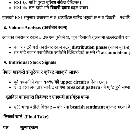
RSI ६० माथि पुग्दा
बुलिश संकेत
देखिन्छ।
RSI ४० तल झर्‍यो भने
बिक्री दबाब
बढ्न सक्छ।
हालको RSI अनुसार बजारमा न त अत्यधिक खरिद भएको छ न त बिक्री – स्थायि
४.
Volume Analysis (
कारोबार रकम)
आजको कारोबार रकम ८.७७ अर्ब पुगेको छ, जुन हिजोको तुलनामा उल्लेखनीय रू
बजार घट्दै गर्दा कारोबार रकम बढ्नु
distribution phase
(नाफा बुकिङ)
तर यदि बजार प्राविधिक सपोर्टमै टिकिरहेको छ भने यो
accumulation 
५.
Individual Stock Signals
नेपाल माइक्रो इन्सुरेन्स
र
क्रेस्ट माइक्रो लाइफ
दुवै कम्पनीले आज
१०% को
upper circuit
हानेका छन्।
२–३ दिन लगातार सर्किट लागेमा
breakout pattern
को पुष्टि हुने सम
गूडविल फाइनान्स डिबेन्चर
र
एनएमबी हाइब्रिड फन्ड
७% भन्दा बढीले गिरावट – बजारमा
bearish sentiment
प्रकट भएको द
निष्कर्ष चार्ट (
Final Take)
पक्ष
मूल्याङ्कन