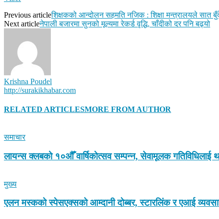
Previous article
शिक्षकको आन्दोलन सहमति नजिक : शिक्षा मन्त्रालयले सात बुँदे 
Next article
नेपाली बजारमा सुनको मूल्यमा रेकर्ड वृद्धि, चाँदीको दर पनि बढ्यो
Krishna Poudel
http://surakikhabar.com
RELATED ARTICLES
MORE FROM AUTHOR
समाचार
लायन्स क्लबको १०औँ वार्षिकोत्सव सम्पन्न, सेवामूलक गतिविधिलाई थ
मुख्य
एलन मस्कको स्पेसएक्सको आम्दानी दोब्बर, स्टारलिंक र एआई व्यवस