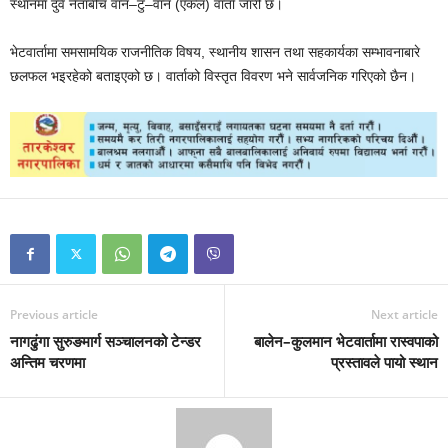
स्थानमा दुवै नेताबीच वान–टु–वान (एकल) वार्ता जारी छ।
भेटवार्तामा समसामयिक राजनीतिक विषय, स्थानीय शासन तथा सहकार्यका सम्भावनाबारे
छलफल भइरहेको बताइएको छ। वार्ताको विस्तृत विवरण भने सार्वजनिक गरिएको छैन।
Previous article
Next article
नागढुंगा सुरुङमार्ग सञ्चालनको टेन्डर
बालेन–कुलमान भेटवार्तामा रास्वपाको
अन्तिम चरणमा
प्रस्तावले पायो स्थान