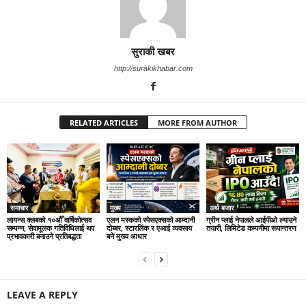
सुराकी खबर
http://surakikhabar.com
RELATED ARTICLES
MORE FROM AUTHOR
समाचार
मुख्य
अर्थ बजार
लायन्स क्लबको १०औँ वार्षिकोत्सव
एलन मस्कको स्पेसएक्सको आम्दानी
ग्रीन प्लाई नेपालले आईपीओ ल्याउने
सम्पन्न, सेवामूलक गतिविधिलाई थप
दोब्बर, स्टारलिंक र एआई व्यवसाय
तयारी, लिमिटेड कम्पनीमा रूपान्तरण
प्रभावकारी बनाउने प्रतिबद्धता
बने मुख्य आधार
LEAVE A REPLY