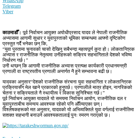
WhatsApp
Telegram
Viber
काठमाडौँ
। पूर्व निर्वाचन आयुक्त अयोधीप्रसाद यादव ले नेपाली राजनीतिक
अभ्यासमा आगामी सुधार र युवापुस्ताको भूमिका सम्बन्धमा आफ्नो दृष्टिकोण
प्रस्तुत गर्दै भनेका छन् कि,
“युवा पुस्तामा चुनावको चासो देखिनु सबैभन्दा महत्वपूर्ण कुरा हो। लोकतान्त्रिक
अभ्यास र राजनीतिक नेतृत्वमा उनीहरूको सक्रिय सहभागिताले देशको भविष्य
निर्धारण गर्छ।”
उनी थप्छन् कि आगामी राजनीतिक अभ्यास प्रत्यक्ष कार्यकारी प्रधानमन्त्री
प्रणाली वा राष्ट्रपतीय प्रणाली अन्तर्गत नै हुने सम्भावना बढी छ।
यादवका अनुसार“देशको राजनीतिक संरचना युवा सहभागिता र लोकतान्त्रिक
प्रक्रियासँग मेल खाने प्रकारको हुनुपर्छ। प्रणालीले मात्र होइन, नागरिकको
चेतना र सक्रियताले नै स्थायीत्व र विकास सुनिश्चित गर्छ।”
पूर्व निर्वाचन आयुक्त यादवले यो समयमा निर्वाचन आयोग, राजनीतिक दल र
युवापुस्ताबीच समन्वय आवश्यक रहेको पनि औँल्याएका छन्।
विश्लेषकहरूको मत अनुसार, यादवको यो अभिव्यक्तिले युवा वर्गलाई राजनीतिमा
सशक्त सहभागी बनाउने आवश्यकतालाई पुनः स्मरण गराएको छ।