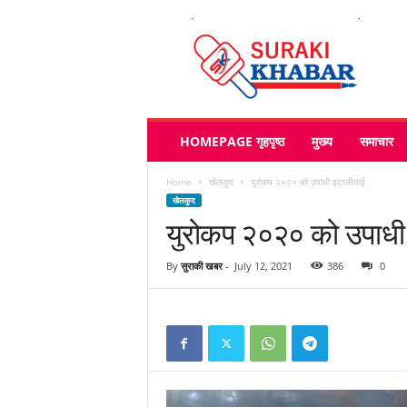
s
u
r
a
k
i
k
HOMEPAGE गृहपृष्ठ
मुख्य
समाचार
h
a
Home
खेलकुद
युरोकप २०२० को उपाधी इटालीलाई
b
खेलकुद
a
युरोकप २०२० को उपाधी
r
.
c
By
सुराकी खबर
-
July 12, 2021
386
0
o
m