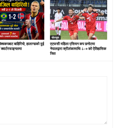
खेलकुद
िश्वकपबाट बाहिरियो, हालान्डको दुई
एएफसी महिला एसियन कप छनोटमा
े क्वार्टरफाइनलमा
नेपालद्वारा श्रीलंकामाथि ८–० को ऐतिहासिक
जित