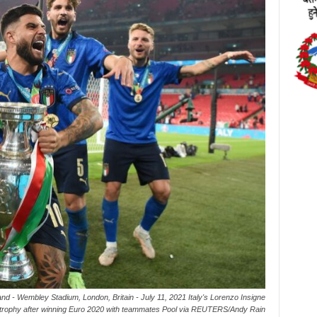
land - Wembley Stadium, London, Britain - July 11, 2021 Italy's Lorenzo Insigne
e trophy after winning Euro 2020 with teammates Pool via REUTERS/Andy Rain