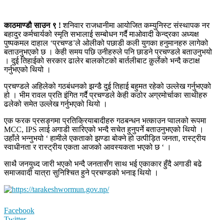
काठमाण्डौ साउन ९ !
शनिवार राजधानीमा आयोजित कम्युनिस्ट संस्थापक नर
बहादुर कर्मचार्यको स्मृति सभालाई सम्बोधन गर्दै माओवादी केन्द्रका अध्यक्ष
पुष्पकमल दाहाल ‘प्रचण्ड’ले ओलीको पछाडी कली युगका हनुमानहरु लागेको
बताउनुभएको छ । केही समय पछि उनीहरुले पनि छाडने प्रचण्डले बताउनुभयो
। दुई तिहाईको सरकार ढालेर बालकोटको बार्तलीबाट क़ुर्लेको भन्दै कटाक्ष
गर्नुभएको थियो ।
प्रचण्डले अहिलेको गठबंधनको झन्डै दुई तिहाई बहुमत रहेको उल्लेख गर्नुभएको
हो । भीम रावल प्रति इंगित गर्दै प्रचण्डले केही कठोर अग्रमोर्चाका साथीहरु
ढलेको समेत उल्लेख गर्नुभएको थियो ।
एक फरक प्रसङ्गमा प्रतिक्रियाबादीहरु गठबन्धन भत्काउन प्वालको रूपमा
MCC, IPS लाई अगाडी सारिएको भन्दै सचेत हुनुपर्ने बताउनुभएको थियो ।
उहाँले भन्नुभयो ‘ हामीले एकताको झण्डा बोक्ने हो उत्पीड़ित जनता, रास्ट्रीय
स्वाधीनता र रास्ट्रीय एकता आजको आवस्यकता भएको छ ‘ ।
साथै जनयुध्द जारी भएको भन्दै जनतासँग साथ भई एकाकार हुँदै अगाडी बढे
समाजवादी यात्रा सुनिश्चित हुने प्रचण्डको भनाइ थियो ।
Facebook
Twitter