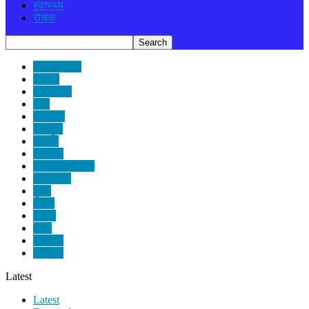
स्वास्थ्य
रोचक
ENGLISH
Video
अर्थ बजार
कृषि
खानपान
खेलकुद
धार्मिक
निर्वाचन
पत्रपत्रिकाबाट
मनोरञ्जन
मुख्य
मौसम
रोचक
विश्व
समाचार
स्वास्थ्य
Latest
Latest