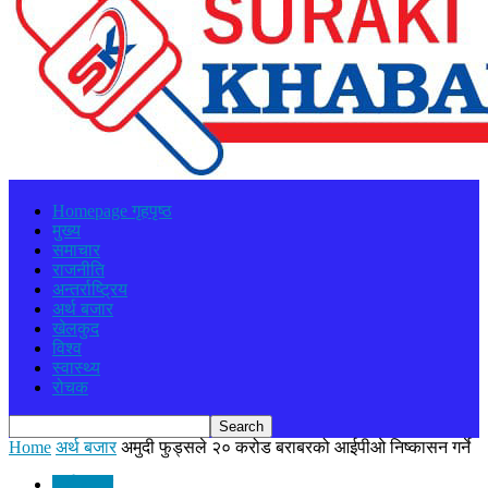
Homepage गृहपृष्ठ
मुख्य
समाचार
राजनीति
अन्तर्राष्ट्रिय
अर्थ बजार
खेलकुद
विश्व
स्वास्थ्य
रोचक
Home
अर्थ बजार
अमुदी फुड्सले २० करोड बराबरको आईपीओ निष्कासन गर्ने
अर्थ बजार