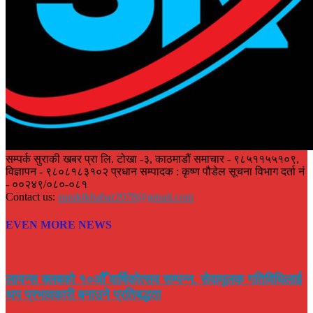
सम्पर्क सुराकी खबर प्रा लि. टोखा -३, काठमाडौं समाचार - ९८५११५५१०९,
विज्ञापन - ९८०८१८३१०२ प्रधान सम्पादक : कृष्ण पौडेल सूचना विभाग दर्ता नं
- ००२४९/०८०-०८१
Contact us:
surakikhabar2078@gmail.com
EVEN MORE NEWS
लायन्स क्लबको १०औँ वार्षिकोत्सव सम्पन्न, सेवामूलक गतिविधिलाई
थप प्रभावकारी बनाउने प्रतिबद्धता