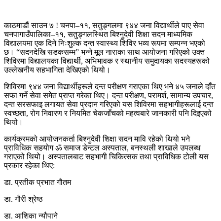
काठमाडौं साउन ७ ! चनपा–११, सतुङ्गलमा ९४४ जना विद्यार्थीले पाए सेवा
चनपागाउँपालिका–११, सतुङ्गलस्थित बिश्नुदेवी शिक्षा सदन माध्यमिक
विद्यालयमा एक दिने निःशुल्क दन्त स्वास्थ्य शिविर भव्य रूपमा सम्पन्न भएको
छ। “सदनदेखि सडकसम्म” भन्ने मूल नाराका साथ आयोजना गरिएको उक्त
शिविरमा विद्यालयका विद्यार्थी, अभिभावक र स्थानीय समुदायका सदस्यहरूको
उल्लेखनीय सहभागिता देखिएको थियो।
शिविरमा ९४४ जना विद्यार्थीहरूले दन्त परीक्षण गराएका थिए भने ४५ जनाले दाँत
सफा गर्ने सेवा समेत प्राप्त गरेका थिए। दन्त परीक्षण, परामर्श, सामान्य उपचार,
दन्त सरसफाइ लगायत सेवा प्रदान गरिएको यस शिविरमा सहभागीहरूलाई दन्त
स्वच्छता, रोग निवारण र नियमित चेकजाँचको महत्वबारे जानकारी पनि दिइएको
थियो।
कार्यक्रमको आयोजनकर्ता बिश्नुदेवी शिक्षा सदन मावि रहेको थियो भने
प्राविधिक सहयोग ॐ समाज डेन्टल अस्पताल, बनस्थली शाखाले उपलब्ध
गराएको थियो। अस्पतालबाट सहभागी चिकित्सक तथा प्राविधिक टोली यस
प्रकार रहेका थिए:
डा. प्रतीक प्रभात गौतम
डा. गौरी श्रेष्ठ
डा. आशिका न्यौपाने