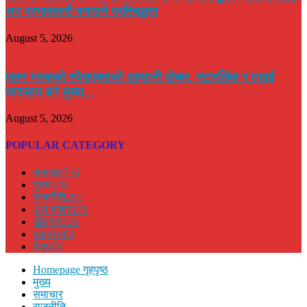
थप प्रभावकारी बनाउने प्रतिबद्धता
August 5, 2026
एलन मस्कको स्पेसएक्सको आम्दानी दोब्बर, स्टारलिंक र एआई
व्यवसाय बने मुख्य...
August 5, 2026
POPULAR CATEGORY
समाचार
716
मुख्य
578
राजनीति
291
अर्थ बजार
175
खेलकुद
124
स्वास्थ्य
60
विश्व
59
Homepage गृहपृष्ठ
मुख्य
समाचार
राजनीति