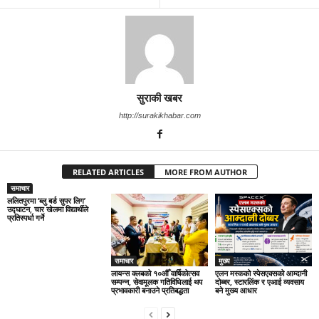
सुराकी खबर
http://surakikhabar.com
RELATED ARTICLES
MORE FROM AUTHOR
समाचार
ललितपुरमा ‘ब्लु बर्ड सुपर लिग’
उद्घाटन, चार खेलमा विद्यार्थीले
प्रतिस्पर्धा गर्ने
समाचार
मुख्य
लायन्स क्लबको १०औँ वार्षिकोत्सव
एलन मस्कको स्पेसएक्सको आम्दानी
सम्पन्न, सेवामूलक गतिविधिलाई थप
दोब्बर, स्टारलिंक र एआई व्यवसाय
प्रभावकारी बनाउने प्रतिबद्धता
बने मुख्य आधार