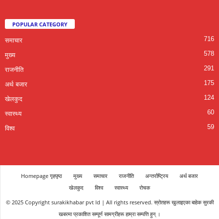
POPULAR CATEGORY
716
समाचार
578
मुख्य
291
राजनीति
175
अर्थ बजार
124
खेलकुद
60
स्वास्थ्य
59
विश्व
Homepage गृहपृष्ठ
मुख्य
समाचार
राजनीति
अन्तर्राष्ट्रिय
अर्थ बजार
खेलकुद
विश्व
स्वास्थ्य
रोचक
© 2025 Copyright surakikhabar pvt ld | All rights reserved. स्रोतहरू खुलाइएका बाहेक सुरकी
खबरमा प्रकाशित सम्पूर्ण सामग्रीहरू हाम्रा सम्पत्ति हुन् ।