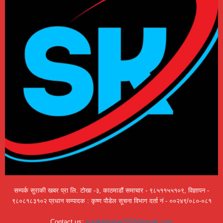
सम्पर्क सुराकी खबर प्रा लि. टोखा -३, काठमाडौं समाचार - ९८५११५५१०९, विज्ञापन -
९८०८१८३१०२ प्रधान सम्पादक : कृष्ण पौडेल सूचना विभाग दर्ता नं - ००२४९/०८०-०८१
Contact us:
surakikhabar2078@gmail.com