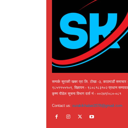
सम्पर्क सुराकी खबर प्रा लि. टोखा -३, काठमाडौं समाचार 
९८५११५५१०९, विज्ञापन - ९८०८१८३१०२ प्रधान सम्पाद
कृष्ण पौडेल सूचना विभाग दर्ता नं - ००२४९/०८०-०८१
Contact us:
surakikhabar2078@gmail.com