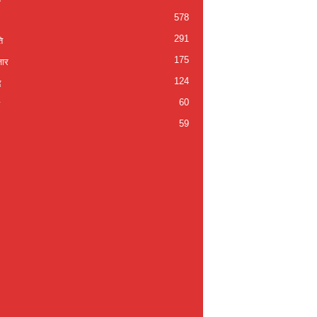
578
291
ि
175
जार
124
द
60
59