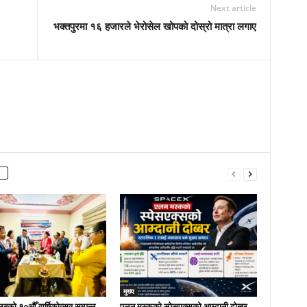
Next article
भक्तपुरमा १६ हजारले भेरोसेल खोपको दोस्रो मात्रा लगाए
मुख्य
लबको १०औँ वार्षिकोत्सव सम्पन्न,
एलन मस्कको स्पेसएक्सको आम्दानी दोब्बर,