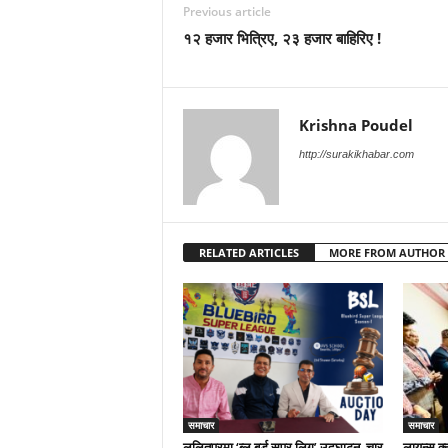
Previous article
१२ हजार भित्रिए, २३ हजार बाहिरिए !
Krishna Poudel
http://surakikhabar.com
RELATED ARTICLES
MORE FROM AUTHOR
समाचार
समाचार
ललितपुरमा ‘ब्लु बर्ड सुपर लिग’ उद्घाटन, चार
लायन्स क्