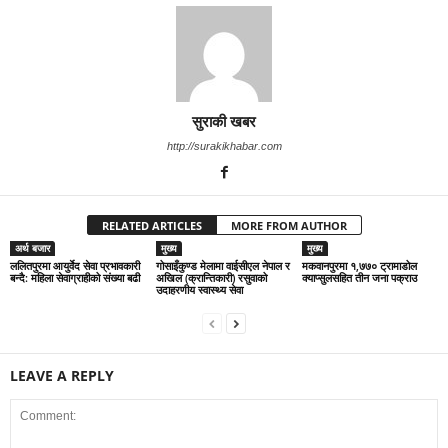
सुराकी खबर
http://surakikhabar.com
RELATED ARTICLES
MORE FROM AUTHOR
अर्थ बजार
मुख्य
मुख्य
ललितपुरमा आयुर्वेद सेवा प्रभावकारी
गोसाइँकुण्ड मेलामा वाईसीएल नेपाल र
मकवानपुरमा १,७७० ट्रामाडोल
बन्दै: महिला सेवाग्राहीको संख्या बढी
अखिल (क्रान्तिकारी) रसुवाको
क्याप्सुलसहित तीन जना पक्राउ
उदाहरणीय स्वास्थ्य सेवा
LEAVE A REPLY