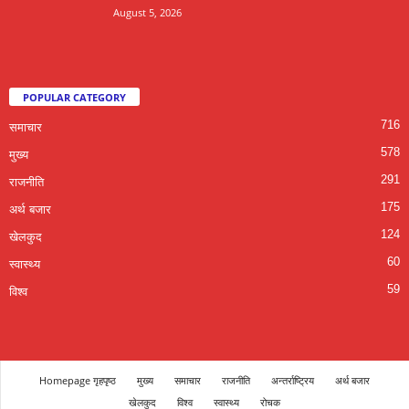
August 5, 2026
POPULAR CATEGORY
716
समाचार
578
मुख्य
291
राजनीति
175
अर्थ बजार
124
खेलकुद
60
स्वास्थ्य
59
विश्व
Homepage गृहपृष्ठ
मुख्य
समाचार
राजनीति
अन्तर्राष्ट्रिय
अर्थ बजार
खेलकुद
विश्व
स्वास्थ्य
रोचक